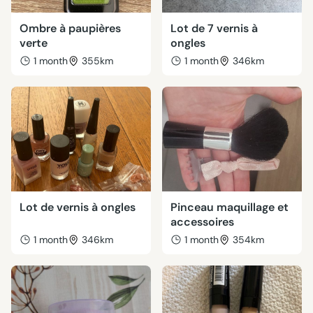
Ombre à paupières
Lot de 7 vernis à
verte
ongles
1 month
355km
1 month
346km
Lot de vernis à ongles
Pinceau maquillage et
accessoires
1 month
346km
1 month
354km