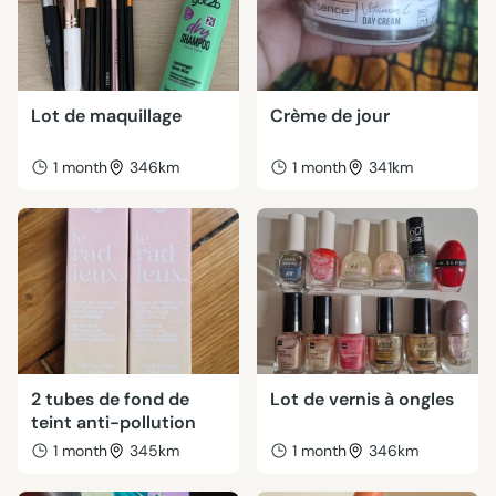
Lot de maquillage
Crème de jour
1 month
346km
1 month
341km
2 tubes de fond de
Lot de vernis à ongles
teint anti-pollution
1 month
345km
1 month
346km