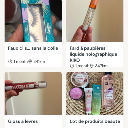
Faux cils... sans la colle
Fard à paupières
liquide holographique
KIKO
1 month
341km
1 month
347km
Gloss à lèvres
Lot de produits beauté