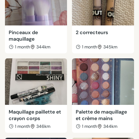
Pinceaux de
2 correcteurs
maquillage
1 month
344km
1 month
345km
Maquillage paillette et
Palette de maquillage
crayon corps
et crème mains
1 month
346km
1 month
344km