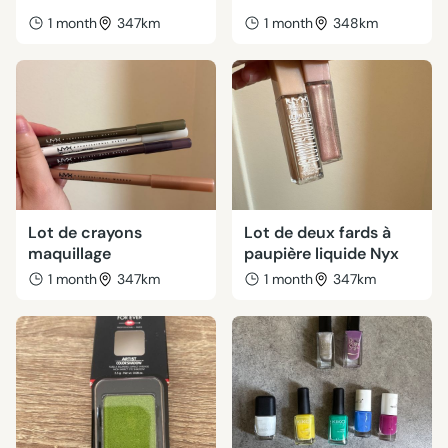
1 month
347km
1 month
348km
Lot de crayons
Lot de deux fards à
maquillage
paupière liquide Nyx
1 month
347km
1 month
347km