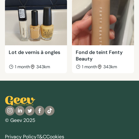
Lot de vernis à ongles
Fond de teint Fenty
Beauty
1 month
343km
1 month
343km
© Geev 2025
Privacy Policy
T&C
Cookies