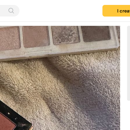
I cre