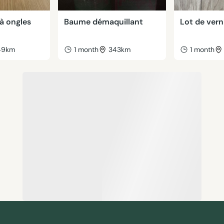
 à ongles
Baume démaquillant
Lot de vern
49km
1 month
343km
1 month