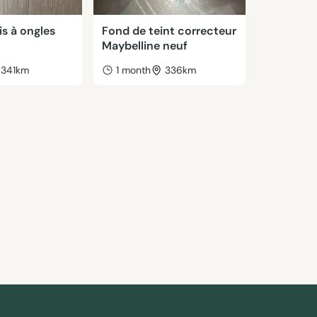
is à ongles
Fond de teint correcteur
Maybelline neuf
341km
1 month
336km