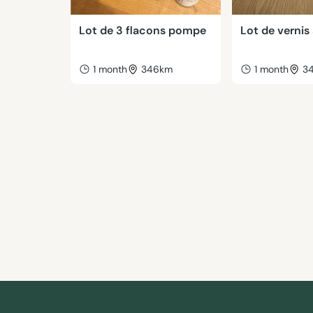
Lot de 3 flacons pompe
Lot de vernis
1 month
346km
1 month
3