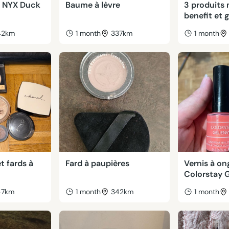
s NYX Duck
Baume à lèvre
3 produits
benefit et 
42km
1 month
337km
1 month
t fards à
Fard à paupières
Vernis à on
Colorstay 
47km
1 month
342km
1 month