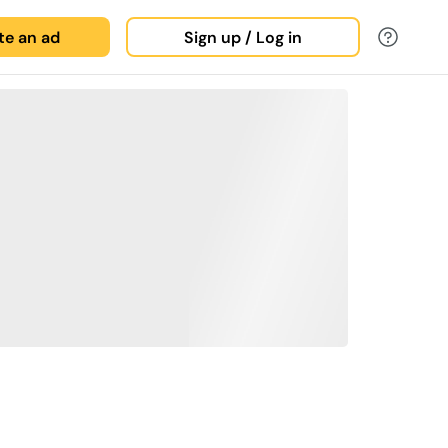
ate an ad
Sign up / Log in