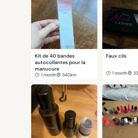
Kit de 40 bandes
Faux cils
autocollantes pour la
manucure
1 month
3
1 month
340km