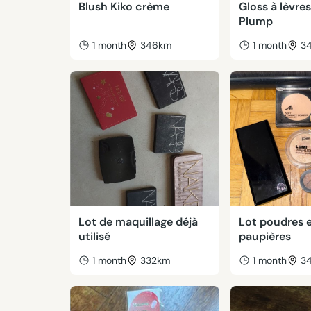
Blush Kiko crème
Gloss à lèvre
Plump
1 month
346km
1 month
3
Lot de maquillage déjà
Lot poudres e
utilisé
paupières
1 month
332km
1 month
3