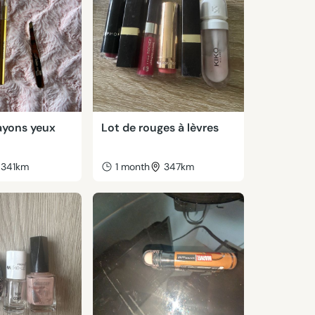
ayons yeux
Lot de rouges à lèvres
341km
1 month
347km