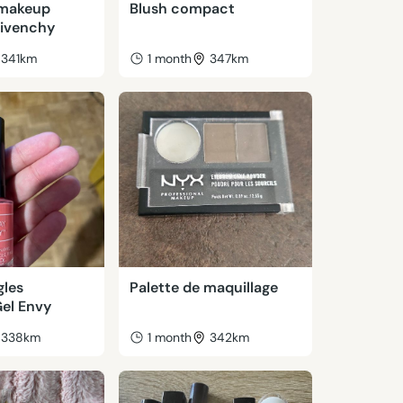
 makeup
Blush compact
givenchy
341km
1 month
347km
gles
Palette de maquillage
Gel Envy
338km
1 month
342km