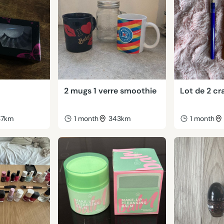
2 mugs 1 verre smoothie
Lot de 2 cr
37km
1 month
343km
1 month