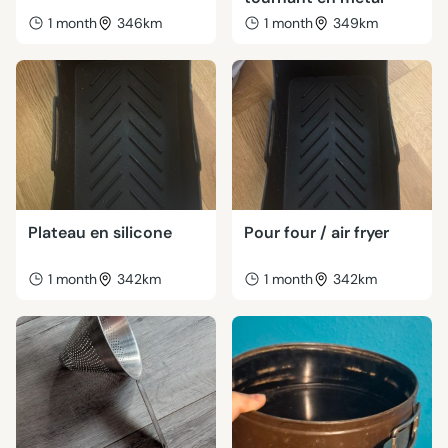
1 month
346km
1 month
349km
Plateau en silicone
Pour four / air fryer
1 month
342km
1 month
342km