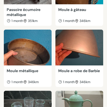
Passoire écumoire
Moule à gâteau
métallique
1 month
351km
1 month
346km
Moule métallique
Moule a robe de Barbie
1 month
346km
1 month
346km