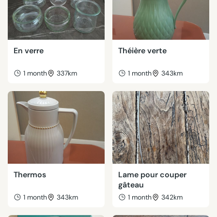
En verre
Théière verte
1 month
337km
1 month
343km
Thermos
Lame pour couper
gâteau
1 month
343km
1 month
342km