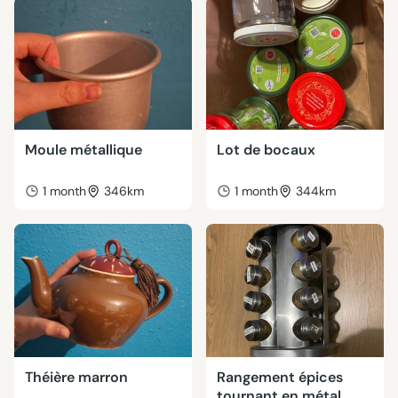
Moule métallique
Lot de bocaux
1 month
346km
1 month
344km
Théière marron
Rangement épices
tournant en métal