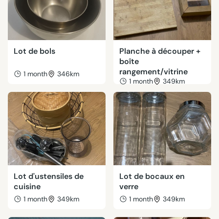
Lot de bols
Planche à découper +
boîte
rangement/vitrine
1 month
346km
1 month
349km
Lot d'ustensiles de
Lot de bocaux en
cuisine
verre
1 month
349km
1 month
349km