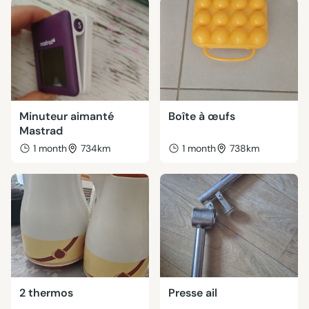
Minuteur aimanté
Boîte à œufs
Mastrad
1 month
734km
1 month
738km
2 thermos
Presse ail