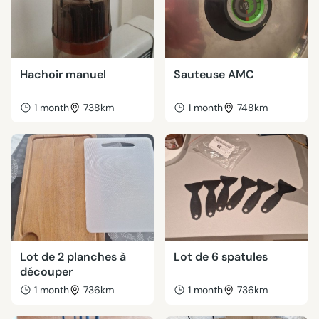
Hachoir manuel
Sauteuse AMC
1 month
738km
1 month
748km
Lot de 2 planches à
Lot de 6 spatules
découper
1 month
736km
1 month
736km