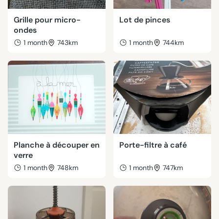
Grille pour micro-
Lot de pinces
ondes
1 month
743km
1 month
744km
Planche à découper en
Porte-filtre à café
verre
1 month
748km
1 month
747km