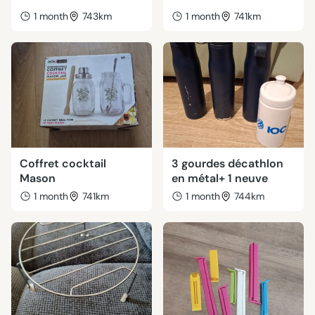
1 month
743km
1 month
741km
Coffret cocktail
3 gourdes décathlon
Mason
en métal+ 1 neuve
1 month
741km
1 month
744km