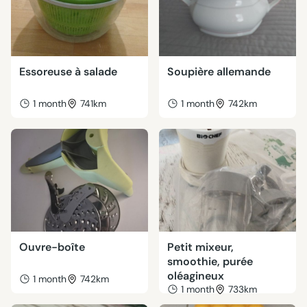
Essoreuse à salade
Soupière allemande
1 month
741km
1 month
742km
Ouvre-boîte
Petit mixeur,
smoothie, purée
oléagineux
1 month
742km
1 month
733km