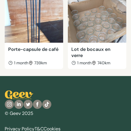
Porte-capsule de café
Lot de bocaux en
verre
1 month
739km
1 month
740km
© Geev 2025
Privacy Policy
T&C
Cookies