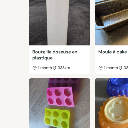
Bouteille doseuse en
Moule à cake
plastique
1 month
333km
1 month
3