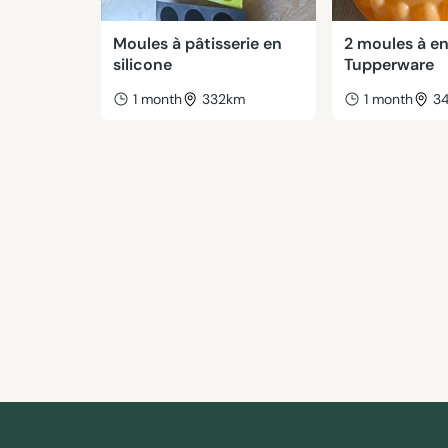
Moules à pâtisserie en
2 moules à e
silicone
Tupperware
1 month
332km
1 month
3