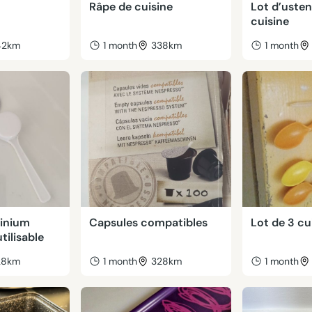
Râpe de cuisine
Lot d’usten
cuisine
42km
1 month
338km
1 month
minium
Capsules compatibles
Lot de 3 cui
tilisable
28km
1 month
328km
1 month