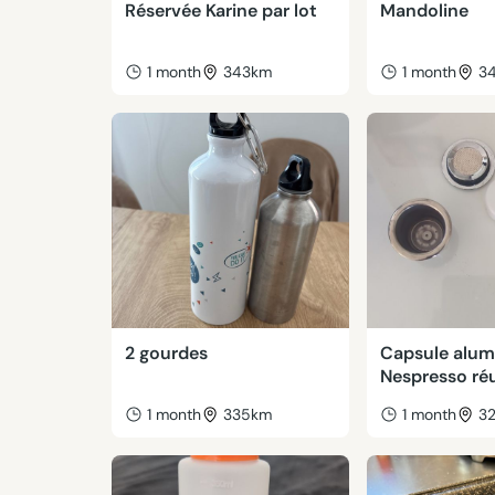
Réservée Karine par lot
Mandoline
1 month
343km
1 month
3
2 gourdes
Capsule alu
Nespresso réu
1 month
335km
1 month
3