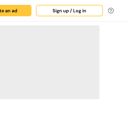
ate an ad
Sign up / Log in