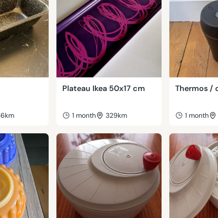
Plateau Ikea 50x17 cm
Thermos / 
36km
1 month
329km
1 month