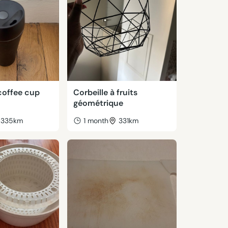
coffee cup
Corbeille à fruits
géométrique
335km
1 month
331km