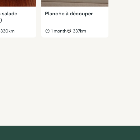
 salade
Planche à découper
)
330km
1 month
337km