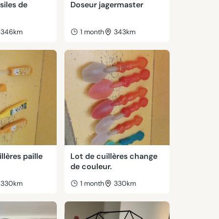
siles de
Doseur jagermaster
346km
1 month
343km
llères paille
Lot de cuillères change
de couleur.
330km
1 month
330km