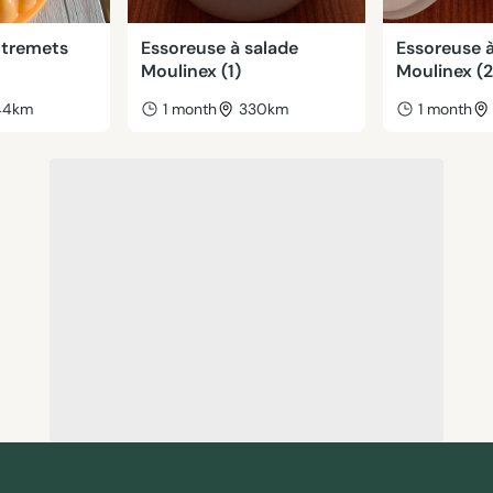
ntremets
Essoreuse à salade
Essoreuse à
Moulinex (1)
Moulinex (2
44km
1 month
330km
1 month