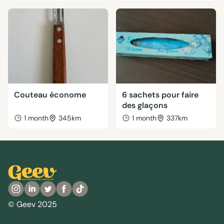
Couteau économe
6 sachets pour faire
des glaçons
1 month
345km
1 month
337km
© Geev 2025