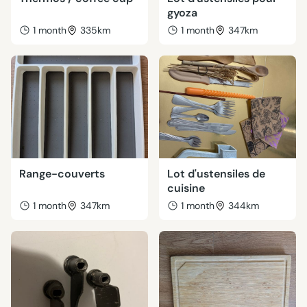
gyoza
1 month
335km
1 month
347km
Range-couverts
Lot d'ustensiles de
cuisine
1 month
347km
1 month
344km