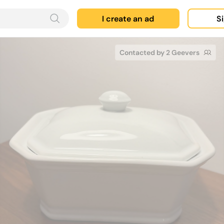
I create an ad
Si
Contacted by 2 Geevers