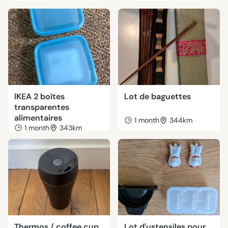
IKEA 2 boîtes
Lot de baguettes
transparentes
alimentaires
1 month
344km
1 month
343km
Thermos / coffee cup
Lot d'ustensiles pour