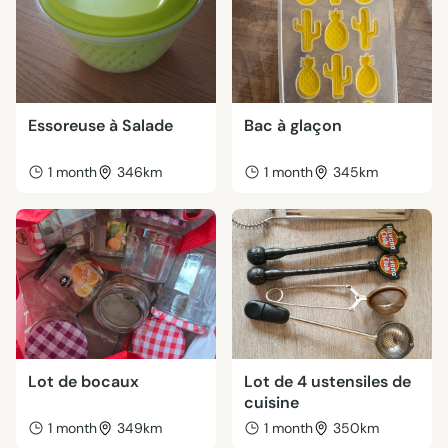
Essoreuse à Salade
Bac à glaçon
1 month
346km
1 month
345km
Lot de bocaux
Lot de 4 ustensiles de
cuisine
1 month
349km
1 month
350km