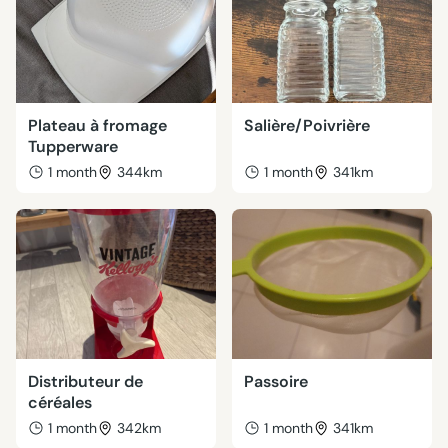
Plateau à fromage
Salière/Poivrière
Tupperware
1 month
344km
1 month
341km
Distributeur de
Passoire
céréales
1 month
342km
1 month
341km