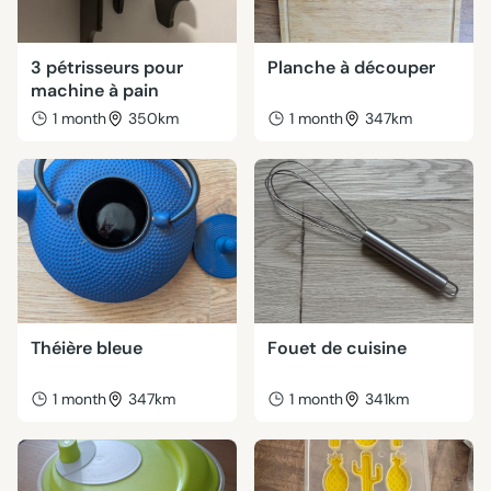
3 pétrisseurs pour
Planche à découper
machine à pain
1 month
350km
1 month
347km
Théière bleue
Fouet de cuisine
1 month
347km
1 month
341km