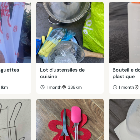
aguettes
Lot d'ustensiles de
Bouteille d
cuisine
plastique
41km
1 month
338km
1 month