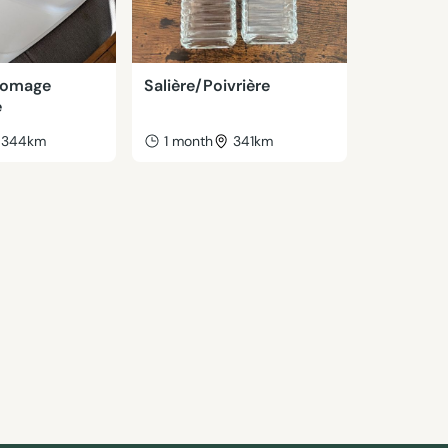
fromage
Salière/Poivrière
e
344km
1 month
341km