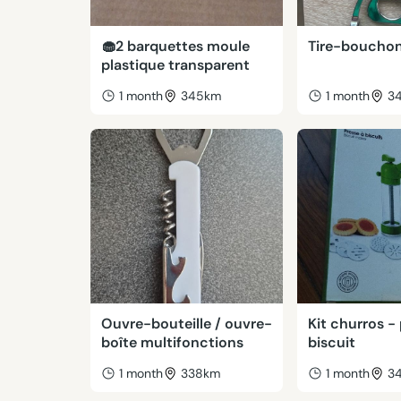
🧁2 barquettes moule
Tire-boucho
plastique transparent
1 month
345km
1 month
3
Ouvre-bouteille / ouvre-
Kit churros -
boîte multifonctions
biscuit
1 month
338km
1 month
3