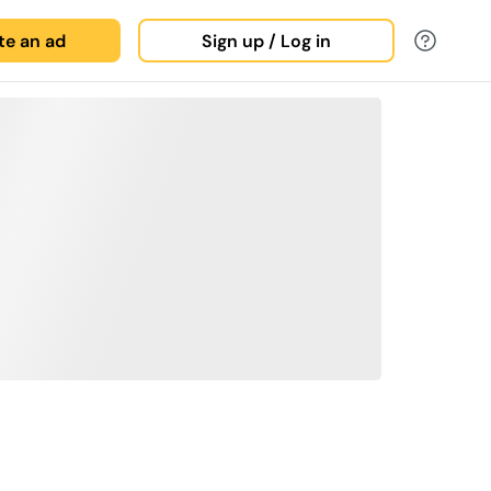
ate an ad
Sign up / Log in