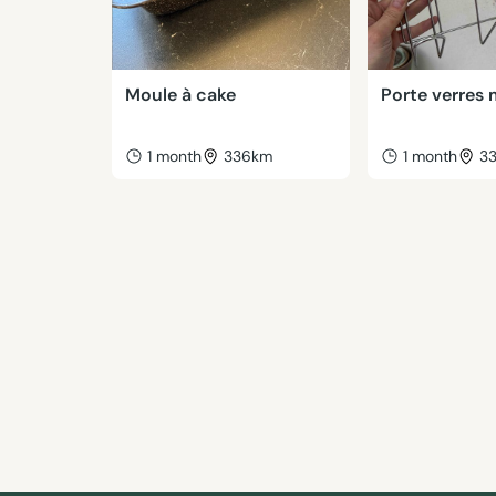
Moule à cake
Porte verres 
1 month
336km
1 month
3