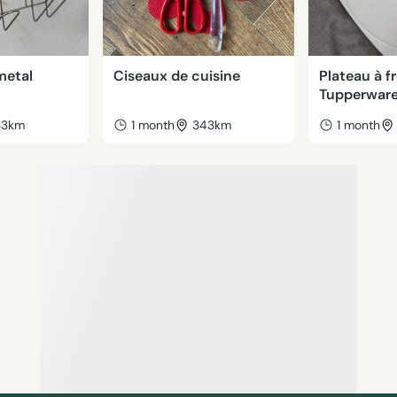
metal
Ciseaux de cuisine
Plateau à 
Tupperwar
33km
1 month
343km
1 month