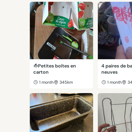
🍅Petites boîtes en
4 paires de b
carton
neuves
1 month
345km
1 month
3