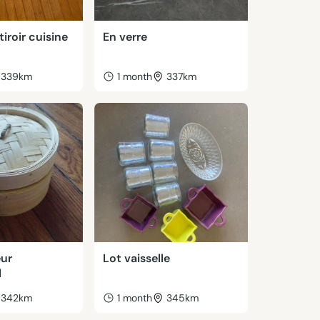
iroir cuisine
En verre
339km
1 month
337km
eur
Lot vaisselle
l
342km
1 month
345km