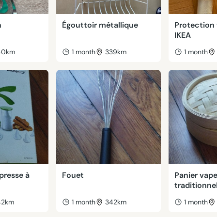
n
Égouttoir métallique
Protection t
IKEA
40km
1 month
339km
1 month
 presse à
Fouet
Panier vap
traditionne
42km
1 month
342km
1 month