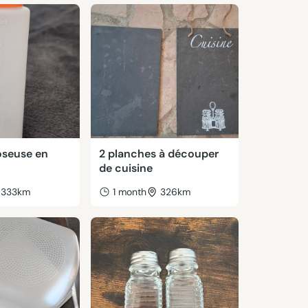
oseuse en
2 planches à découper
de cuisine
333km
1 month
326km