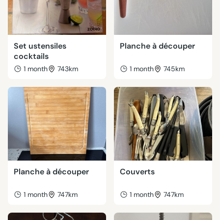
Set ustensiles
Planche à découper
cocktails
1 month
743km
1 month
745km
Planche à découper
Couverts
1 month
747km
1 month
747km