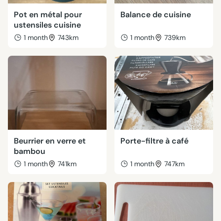
Pot en métal pour
Balance de cuisine
ustensiles cuisine
1 month
743km
1 month
739km
Beurrier en verre et
Porte-filtre à café
bambou
1 month
741km
1 month
747km