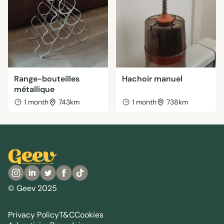
Range-bouteilles
Hachoir manuel
métallique
1 month
743km
1 month
738km
© Geev 2025
Privacy Policy
T&C
Cookies