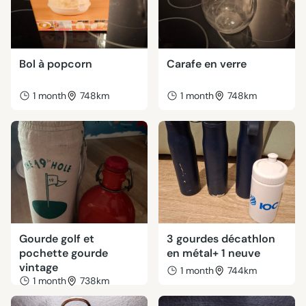
Bol à popcorn
Carafe en verre
1 month
748km
1 month
748km
Gourde golf et
3 gourdes décathlon
pochette gourde
en métal+ 1 neuve
vintage
1 month
744km
1 month
738km