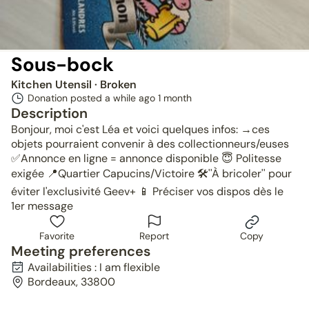
Sous-bock
Kitchen Utensil
· Broken
Donation posted a while ago
1 month
Description
Bonjour, moi c'est Léa et voici quelques infos: →ces
objets pourraient convenir à des collectionneurs/euses
✅Annonce en ligne = annonce disponible 😇 Politesse
exigée 📍Quartier Capucins/Victoire 🛠️''À bricoler'' pour
éviter l'exclusivité Geev+ 📱 Préciser vos dispos dès le
1er message
Favorite
Report
Copy
Meeting preferences
Availabilities : I am flexible
Bordeaux, 33800