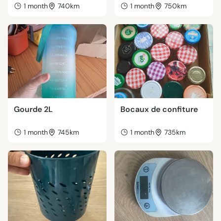
1 month
740km
1 month
750km
Gourde 2L
Bocaux de confiture
1 month
745km
1 month
735km