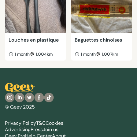
Louches en plastique
Baguettes chinoises
1 month
1,004km
1 month
1,007km
© Geev 2025
Privacy Policy
T&C
Cookies
Advertising
Press
Join us
Geev Pro
Help Center
About