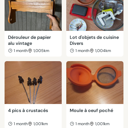
Dérouleur de papier
Lot d'objets de cuisine
alu vintage
Divers
1 month
1,005km
1 month
1,004km
4 pics à crustacés
Moule à oeuf poché
1 month
1,001km
1 month
1,001km