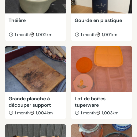
Théière
Gourde en plastique
1 month
1,002km
1 month
1,001km
Grande planche à
Lot de boîtes
découper support
tuperware
1 month
1,004km
1 month
1,003km