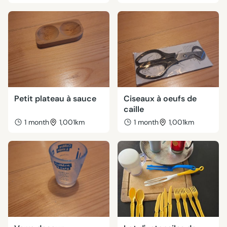
Petit plateau à sauce
Ciseaux à oeufs de
caille
1 month
1,001km
1 month
1,001km