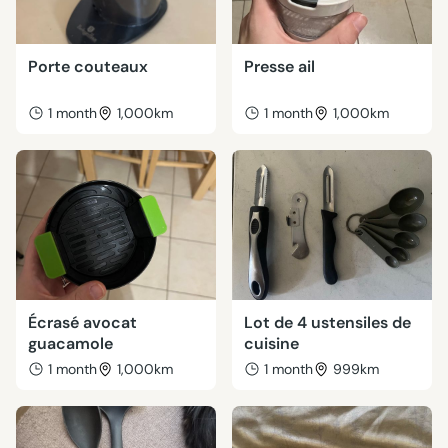
Porte couteaux
Presse ail
1 month
1,000km
1 month
1,000km
Écrasé avocat
Lot de 4 ustensiles de
guacamole
cuisine
1 month
1,000km
1 month
999km