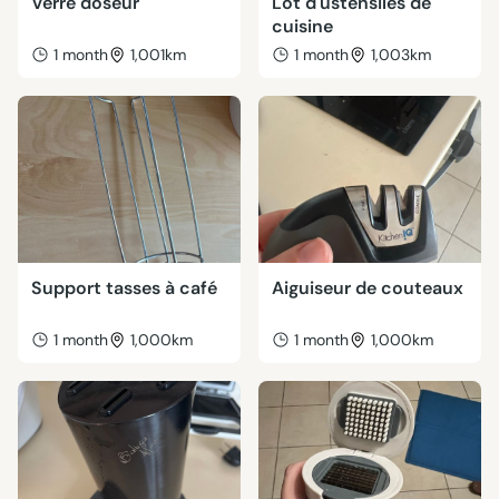
Verre doseur
Lot d'ustensiles de
cuisine
1 month
1,001km
1 month
1,003km
Support tasses à café
Aiguiseur de couteaux
1 month
1,000km
1 month
1,000km