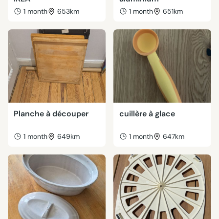
1 month
653km
1 month
651km
Planche à découper
cuillère à glace
1 month
649km
1 month
647km