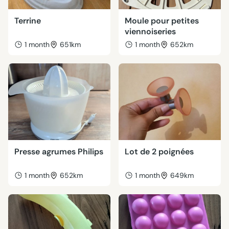
Terrine
Moule pour petites
viennoiseries
1 month
651km
1 month
652km
Presse agrumes Philips
Lot de 2 poignées
1 month
652km
1 month
649km