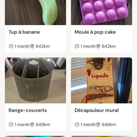
Tup à banane
Moule à pop cake
1 month
642km
1 month
642km
Range-couverts
Décapsuleur mural
1 month
649km
1 month
646km