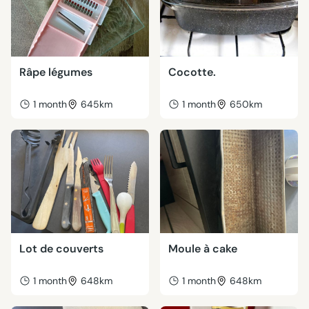
Râpe légumes
Cocotte.
1 month
645km
1 month
650km
Lot de couverts
Moule à cake
1 month
648km
1 month
648km