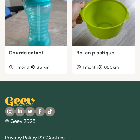
Gourde enfant
Bol en plastique
1 month
651km
1 month
650km
© Geev 2025
Privacy Policy
T&C
Cookies