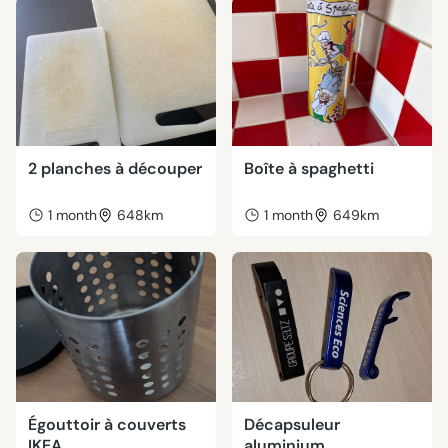
2 planches à découper
Boîte à spaghetti
1 month
648km
1 month
649km
Égouttoir à couverts
Décapsuleur
IKEA
aluminium