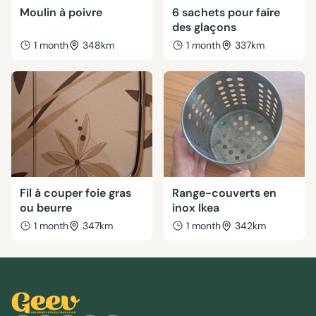
Moulin à poivre
6 sachets pour faire
des glaçons
1 month
348km
1 month
337km
Fil à couper foie gras
Range-couverts en
ou beurre
inox Ikea
1 month
347km
1 month
342km