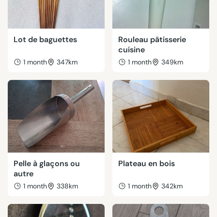
Lot de baguettes
Rouleau pâtisserie
cuisine
1 month
347km
1 month
349km
Pelle à glaçons ou
Plateau en bois
autre
1 month
338km
1 month
342km