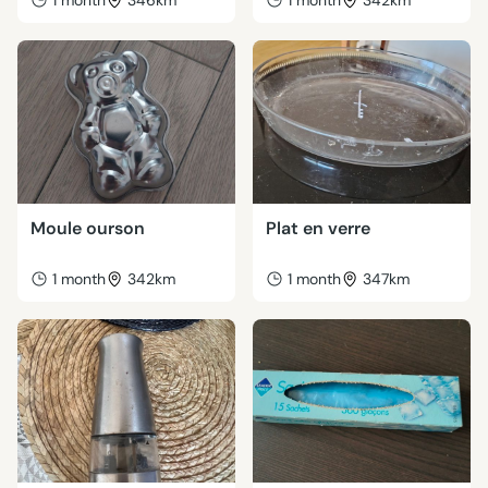
1 month
346km
1 month
342km
Moule ourson
Plat en verre
1 month
342km
1 month
347km