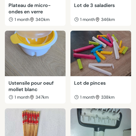
Plateau de micro-
Lot de 3 saladiers
ondes en verre
1 month
340km
1 month
346km
Ustensile pour oeuf
Lot de pinces
mollet blanc
1 month
347km
1 month
338km