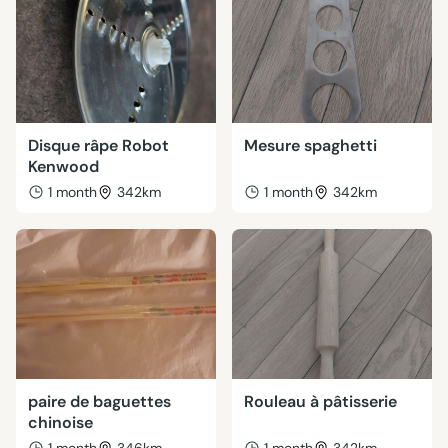
Disque râpe Robot
Mesure spaghetti
Kenwood
1 month
342km
1 month
342km
paire de baguettes
Rouleau à pâtisserie
chinoise