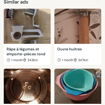
Similar ads
Râpe à légumes et
Ouvre huitres
emporte-pièces rond
1 month
343km
1 month
347km