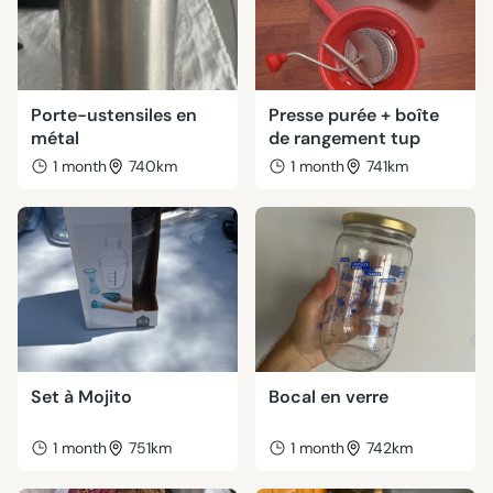
Porte-ustensiles en
Presse purée + boîte
métal
de rangement tup
1 month
740km
1 month
741km
Set à Mojito
Bocal en verre
1 month
751km
1 month
742km