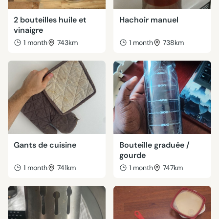
2 bouteilles huile et
Hachoir manuel
vinaigre
1 month
743km
1 month
738km
Gants de cuisine
Bouteille graduée /
gourde
1 month
741km
1 month
747km