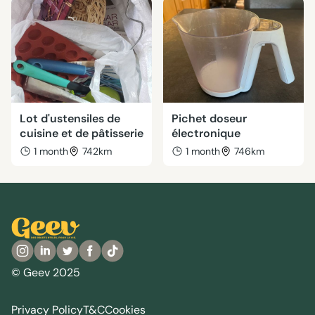
Lot d'ustensiles de
Pichet doseur
cuisine et de pâtisserie
électronique
1 month
742km
1 month
746km
© Geev 2025
Privacy Policy
T&C
Cookies