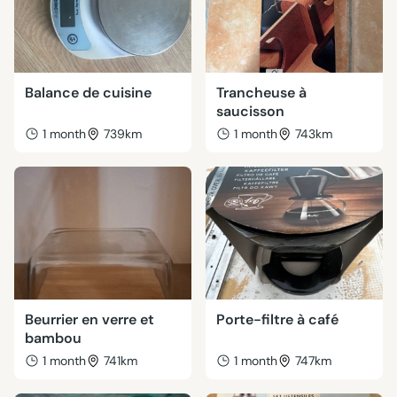
Balance de cuisine
Trancheuse à
saucisson
1 month
739km
1 month
743km
Beurrier en verre et
Porte-filtre à café
bambou
1 month
741km
1 month
747km