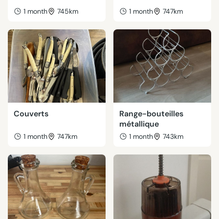
1 month
745km
1 month
747km
Couverts
Range-bouteilles
métallique
1 month
747km
1 month
743km