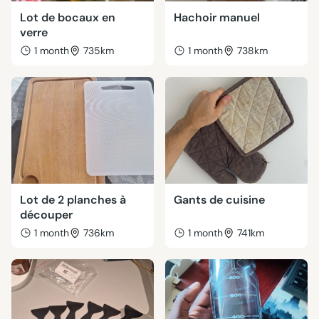
Lot de bocaux en
Hachoir manuel
verre
1 month
735km
1 month
738km
Lot de 2 planches à
Gants de cuisine
découper
1 month
736km
1 month
741km