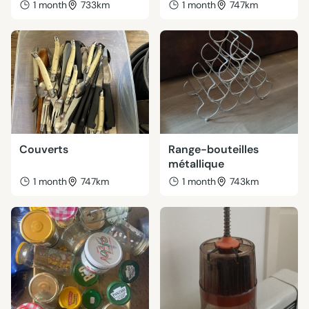
1 month
733km
1 month
747km
Couverts
Range-bouteilles
métallique
1 month
747km
1 month
743km