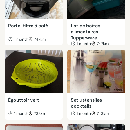
Porte-filtre à café
Lot de boîtes
alimentaires
Tupperware
1 month
747km
1 month
747km
Égouttoir vert
Set ustensiles
cocktails
1 month
733km
1 month
743km