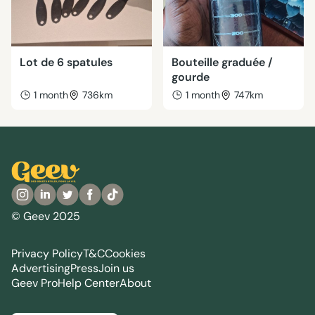
Lot de 6 spatules
Bouteille graduée /
gourde
1 month
736km
1 month
747km
© Geev 2025
Privacy Policy
T&C
Cookies
Advertising
Press
Join us
Geev Pro
Help Center
About