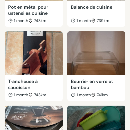
Pot en métal pour
Balance de cuisine
ustensiles cuisine
1 month
743km
1 month
739km
Trancheuse à
Beurrier en verre et
saucisson
bambou
1 month
743km
1 month
741km