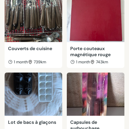
Couverts de cuisine
Porte couteaux
magnétique rouge
1 month
739km
1 month
743km
Lot de bacs à glaçons
Capsules de
surbouchage