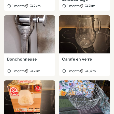
1 month
742km
1 month
747km
Bonchonneuse
Carafe en verre
1 month
747km
1 month
748km