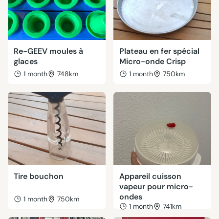
Re-GEEV moules à
Plateau en fer spécial
glaces
Micro-onde Crisp
1 month
748km
1 month
750km
Tire bouchon
Appareil cuisson
vapeur pour micro-
ondes
1 month
750km
1 month
741km