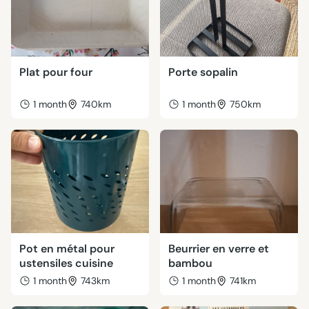
Plat pour four
Porte sopalin
1 month
740km
1 month
750km
Pot en métal pour
Beurrier en verre et
ustensiles cuisine
bambou
1 month
743km
1 month
741km