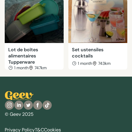
Lot de boîtes
Set ustensiles
alimentaires
cocktails
Tupperware
1 month
743km
1 month
747km
© Geev 2025
Privacy Policy
T&C
Cookies