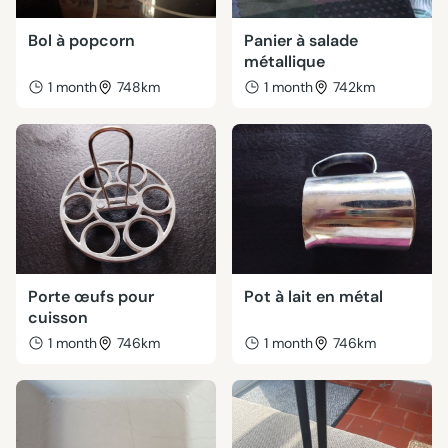
Bol à popcorn
Panier à salade
métallique
1 month
748km
1 month
742km
Porte œufs pour
Pot à lait en métal
cuisson
1 month
746km
1 month
746km