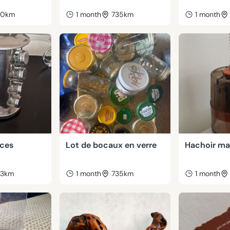
40km
1 month
735km
1 month
ices
Lot de bocaux en verre
Hachoir ma
33km
1 month
735km
1 month