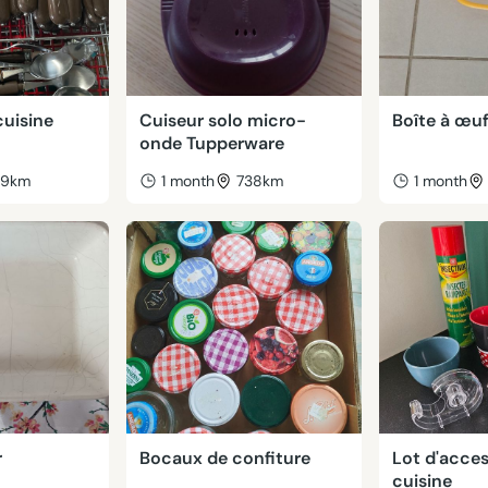
cuisine
Cuiseur solo micro-
Boîte à œu
onde Tupperware
39km
1 month
738km
1 month
r
Bocaux de confiture
Lot d'acces
cuisine