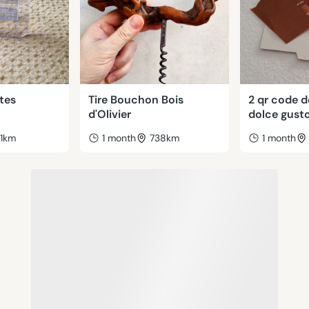
tes
Tire Bouchon Bois
2 qr code d
d'Olivier
dolce gust
31km
1 month
738km
1 month