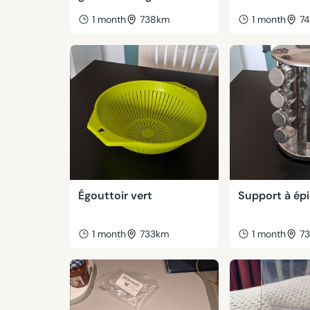
1 month
738km
1 month
7
Égouttoir vert
Support à ép
1 month
733km
1 month
7