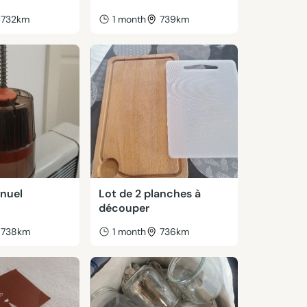
732km
1 month
739km
nuel
Lot de 2 planches à
découper
738km
1 month
736km