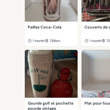
Pailles Coca-Cola
Couverts de 
1 month
739km
1 month
7
Gourde golf et pochette
Plat pour fou
gourde vintage