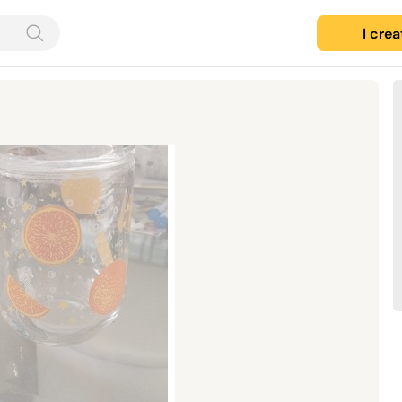
I cre