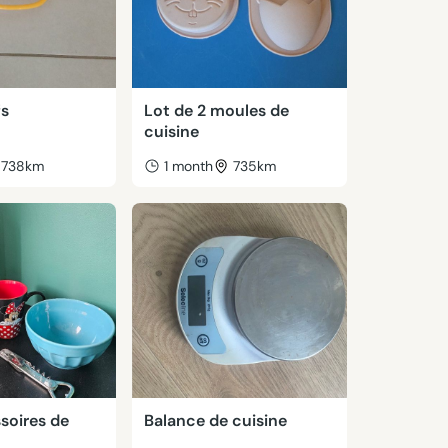
fs
Lot de 2 moules de
cuisine
738km
1 month
735km
soires de
Balance de cuisine