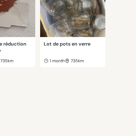
e réduction
Lot de pots en verre
o
735km
1 month
735km