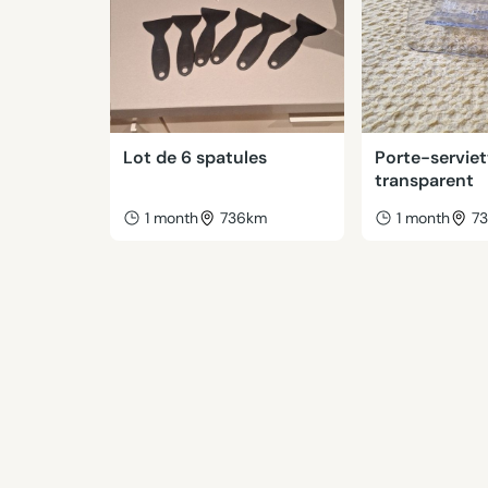
Lot de 6 spatules
Porte-serviet
transparent
1 month
736km
1 month
7