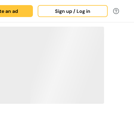
ate an ad
Sign up / Log in