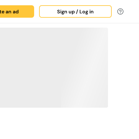
ate an ad
Sign up / Log in