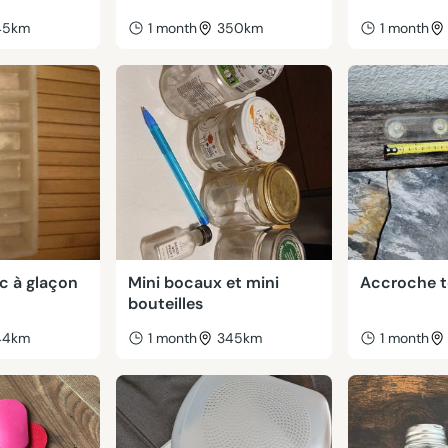
45km
1 month
350km
1 month
c à glaçon
Mini bocaux et mini
Accroche 
bouteilles
44km
1 month
345km
1 month