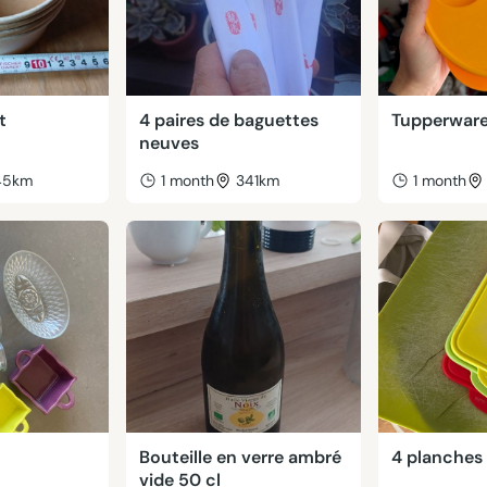
t
4 paires de baguettes
Tupperware
neuves
45km
1 month
341km
1 month
Bouteille en verre ambré
4 planches
vide 50 cl