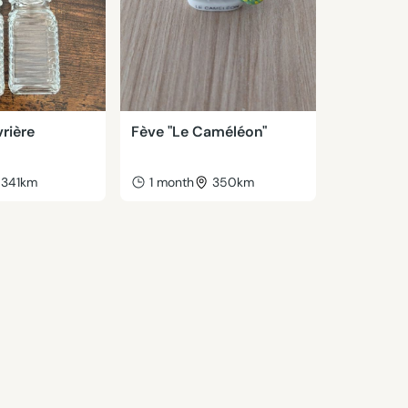
vrière
Fève "Le Caméléon"
341km
1 month
350km