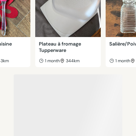
isine
Plateau à fromage
Salière/Poi
Tupperware
43km
1 month
344km
1 month