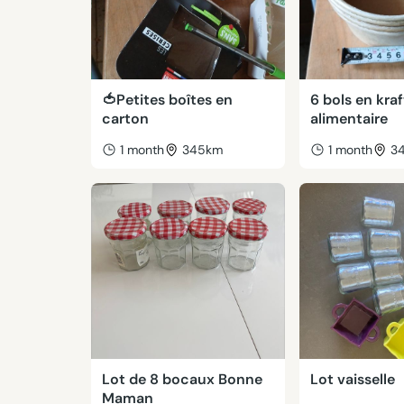
🍅Petites boîtes en
6 bols en kraf
carton
alimentaire
1 month
345km
1 month
3
Lot de 8 bocaux Bonne
Lot vaisselle
Maman