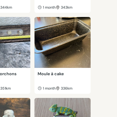
344km
1 month
343km
torchons
Moule à cake
351km
1 month
336km