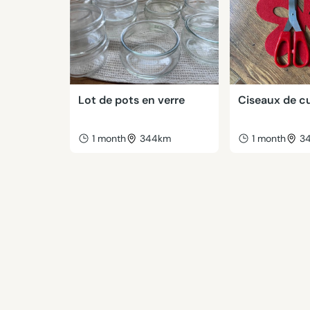
Lot de pots en verre
Ciseaux de cu
1 month
344km
1 month
3