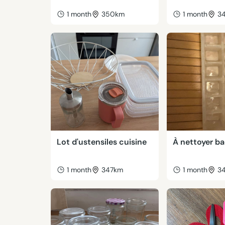
1 month
350km
1 month
3
Lot d'ustensiles cuisine
À nettoyer ba
1 month
347km
1 month
3