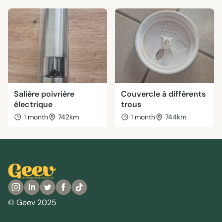
Salière poivrière
Couvercle à différents
électrique
trous
1 month
742km
1 month
744km
© Geev 2025