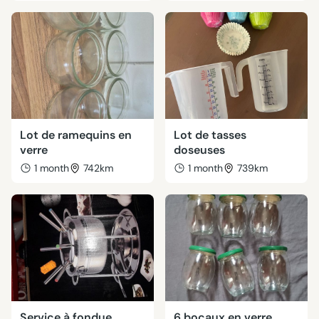
Lot de ramequins en
Lot de tasses
verre
doseuses
1 month
742km
1 month
739km
Service à fondue
6 bocaux en verre