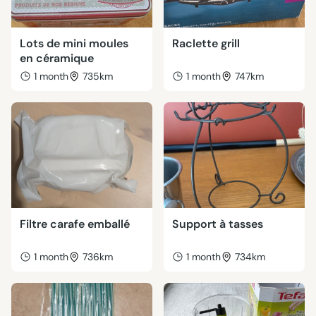
Lots de mini moules
Raclette grill
en céramique
1 month
735km
1 month
747km
Filtre carafe emballé
Support à tasses
1 month
736km
1 month
734km