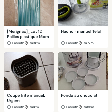
[Mérignac]_Lot 12
Hachoir manuel Tefal
Pailles plastique 15cm
1 month
743km
1 month
747km
Coupe frite manuel.
Fondu au chocolat
Urgent
1 month
741km
1 month
748km