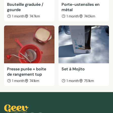
Bouteille graduée /
Porte-ustensiles en
gourde
métal
1 month
747km
1 month
740km
Presse purée + boîte
Set à Mojito
de rangement tup
1 month
741km
1 month
751km