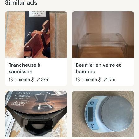
Similar ads
Trancheuse à
Beurrier en verre et
saucisson
bambou
1 month
743km
1 month
741km