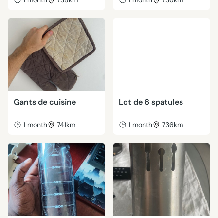
1 month
738km
1 month
736km
Gants de cuisine
Lot de 6 spatules
1 month
741km
1 month
736km