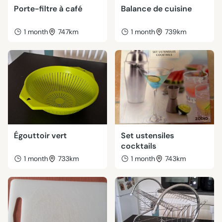
Porte-filtre à café
Balance de cuisine
1 month
747km
1 month
739km
Égouttoir vert
Set ustensiles
cocktails
1 month
733km
1 month
743km