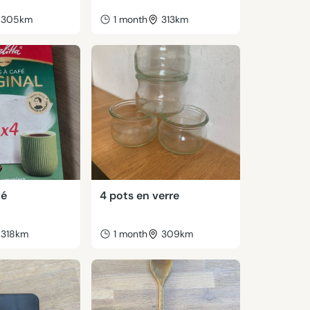
305km
1 month
313km
fé
4 pots en verre
318km
1 month
309km