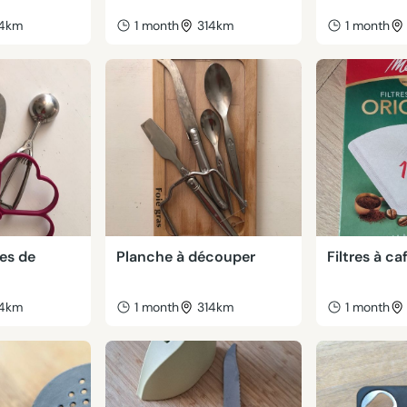
14km
1 month
314km
1 month
les de
Planche à découper
Filtres à ca
14km
1 month
314km
1 month