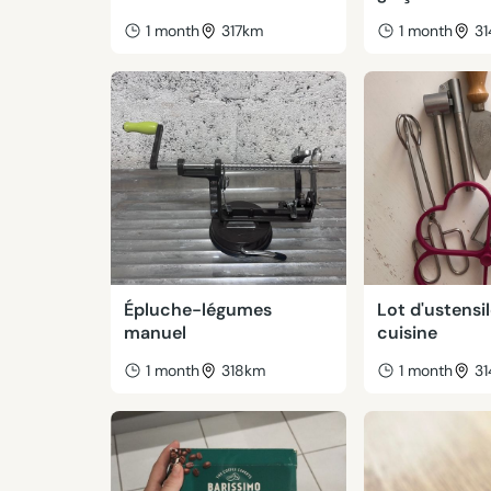
1 month
317km
1 month
3
Épluche-légumes
Lot d'ustensi
manuel
cuisine
1 month
318km
1 month
3