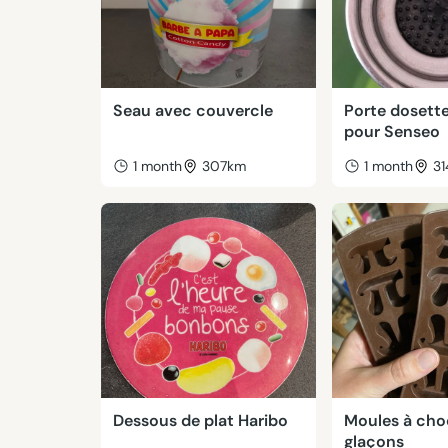
Seau avec couvercle
Porte dosette
pour Senseo
1 month
307km
1 month
3
Dessous de plat Haribo
Moules à cho
glaçons