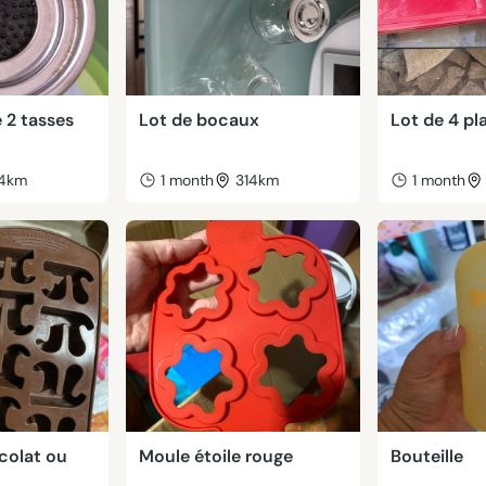
 2 tasses
Lot de bocaux
Lot de 4 pl
14km
1 month
314km
1 month
colat ou
Moule étoile rouge
Bouteille