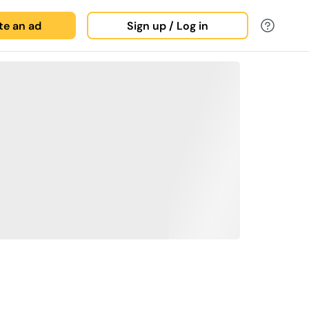
ate an ad
Sign up / Log in