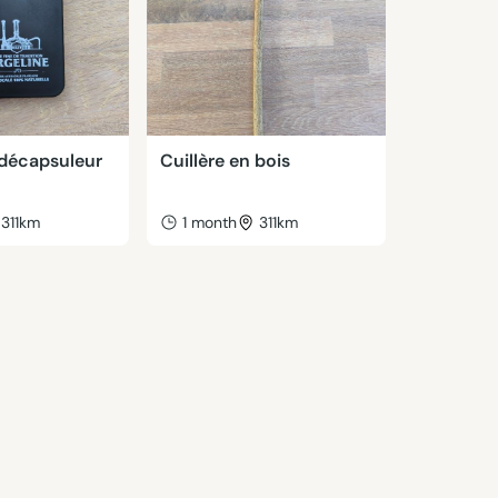
 décapsuleur
Cuillère en bois
311km
1 month
311km