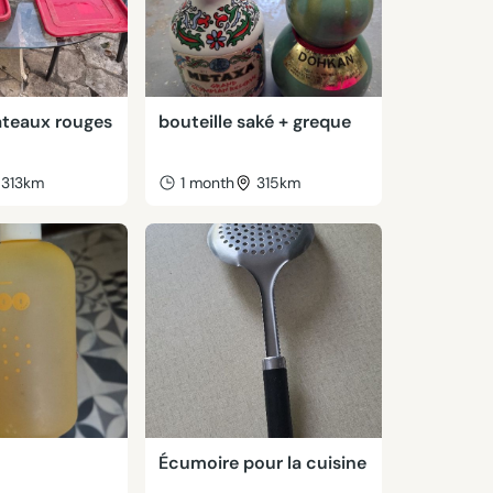
ateaux rouges
bouteille saké + greque
313km
1 month
315km
Écumoire pour la cuisine