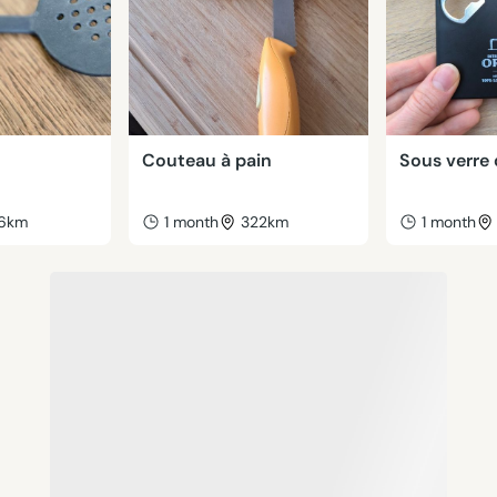
Couteau à pain
Sous verre
16km
1 month
322km
1 month