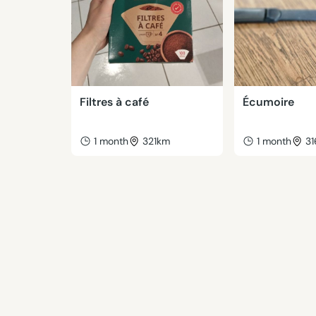
Filtres à café
Écumoire
1 month
321km
1 month
3