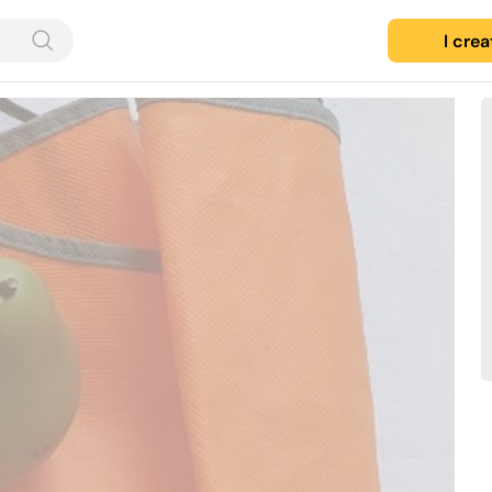
I cre