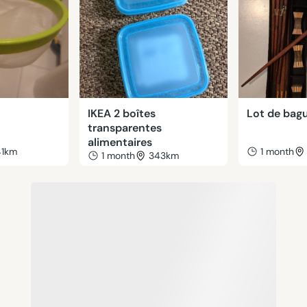
IKEA 2 boîtes
Lot de bag
transparentes
alimentaires
41km
1 month
1 month
343km