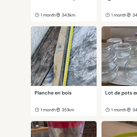
1 month
343km
1 month
3
Planche en bois
Lot de pots e
1 month
351km
1 month
3