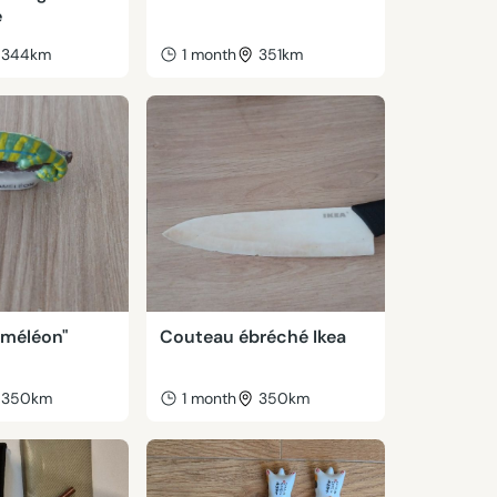
e
344km
1 month
351km
améléon"
Couteau ébréché Ikea
350km
1 month
350km