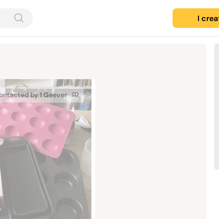
I cre
ontacted by 1 Geever