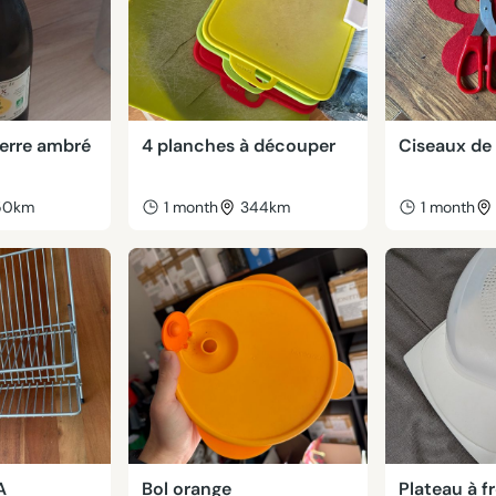
verre ambré
4 planches à découper
Ciseaux de 
50km
1 month
344km
1 month
A
Bol orange
Plateau à 