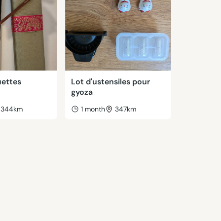
uettes
Lot d'ustensiles pour
gyoza
344km
1 month
347km