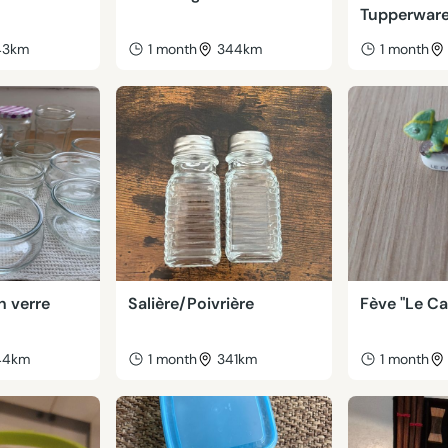
Tupperwar
43km
1 month
344km
1 month
n verre
Salière/Poivrière
Fève "Le C
44km
1 month
341km
1 month