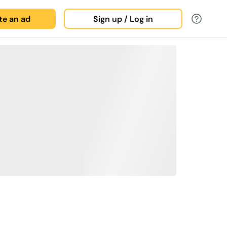
ate an ad
Sign up / Log in