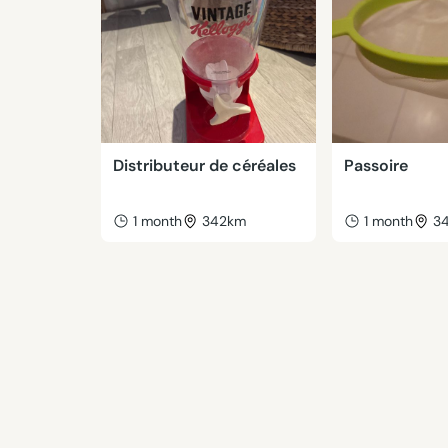
Distributeur de céréales
Passoire
1 month
342km
1 month
3