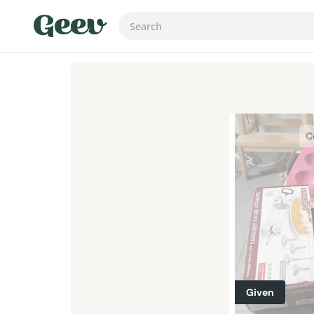
C
Given