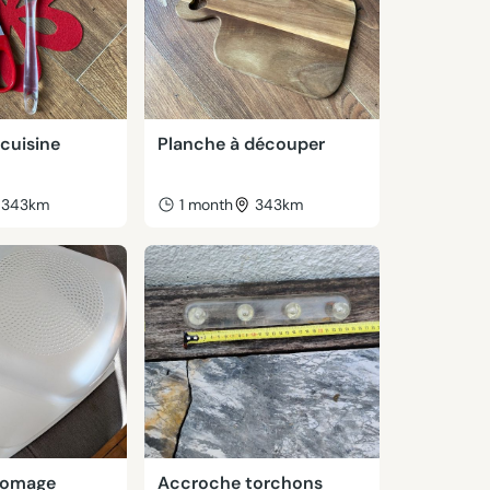
cuisine
Planche à découper
343km
1 month
343km
fromage
Accroche torchons