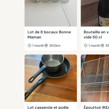
Lot de 8 bocaux Bonne
Bouteille en 
Maman
vide 50 cl
1 month
350km
1 month
3
Lot casserole et poêle
Égouttoir IKE