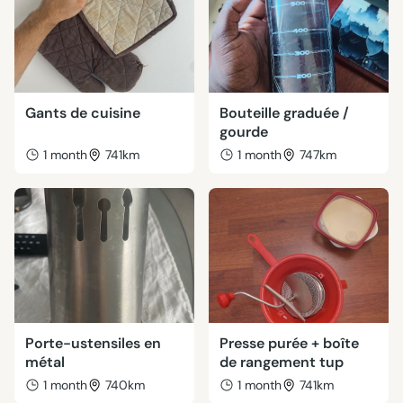
Gants de cuisine
Bouteille graduée /
gourde
1 month
741km
1 month
747km
Porte-ustensiles en
Presse purée + boîte
métal
de rangement tup
1 month
740km
1 month
741km