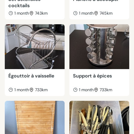
cocktails
1 month
743km
1 month
745km
Égouttoir à vaisselle
Support à épices
1 month
733km
1 month
733km