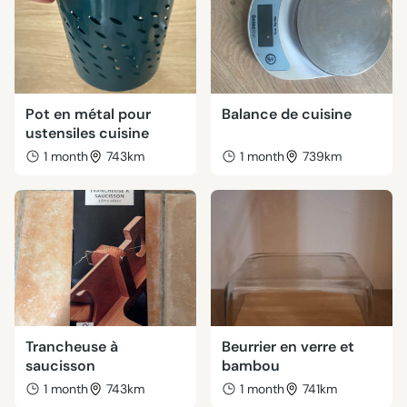
Pot en métal pour
Balance de cuisine
ustensiles cuisine
1 month
743km
1 month
739km
Trancheuse à
Beurrier en verre et
saucisson
bambou
1 month
743km
1 month
741km