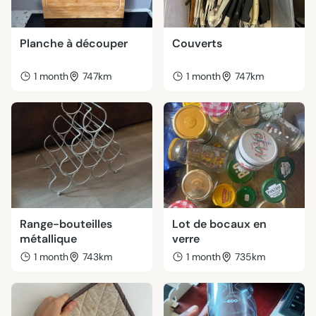
Planche à découper
Couverts
1 month
747km
1 month
747km
Range-bouteilles
Lot de bocaux en
métallique
verre
1 month
743km
1 month
735km