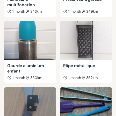
multifonction
1 month
343km
1 month
349km
Gourde aluminium
Râpe métallique
enfant
1 month
350km
1 month
352km