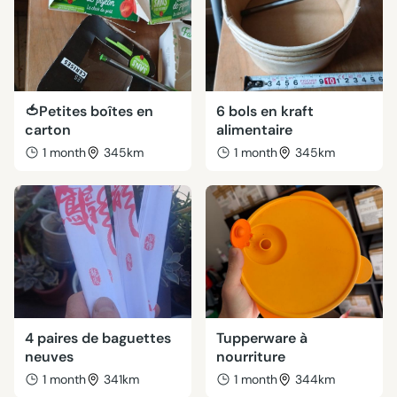
🍅Petites boîtes en
6 bols en kraft
carton
alimentaire
1 month
345km
1 month
345km
4 paires de baguettes
Tupperware à
neuves
nourriture
1 month
341km
1 month
344km