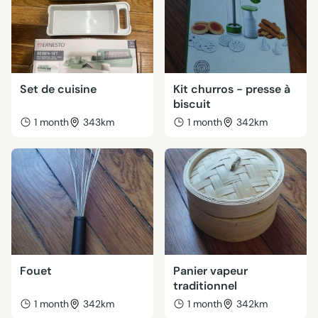
Set de cuisine
Kit churros - presse à
biscuit
1 month
343km
1 month
342km
Fouet
Panier vapeur
traditionnel
1 month
342km
1 month
342km