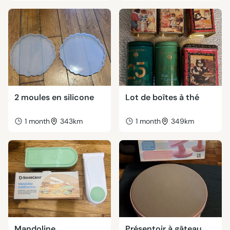
2 moules en silicone
Lot de boîtes à thé
1 month
343km
1 month
349km
Mandoline
Présentoir à gâteau