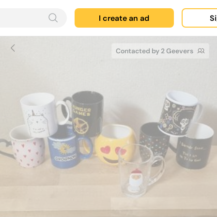
I create an ad
Si
Contacted by 2 Geevers