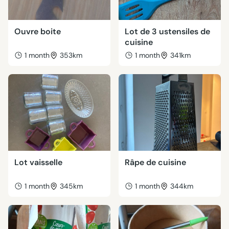
Ouvre boite
Lot de 3 ustensiles de
cuisine
1 month
353km
1 month
341km
Lot vaisselle
Râpe de cuisine
1 month
345km
1 month
344km