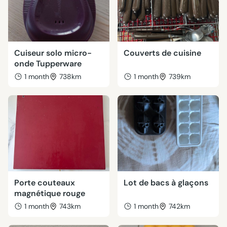
Cuiseur solo micro-
Couverts de cuisine
onde Tupperware
1 month
738km
1 month
739km
Porte couteaux
Lot de bacs à glaçons
magnétique rouge
1 month
743km
1 month
742km