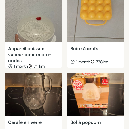
Appareil cuisson
Boîte à œufs
vapeur pour micro-
ondes
1 month
738km
1 month
741km
Carafe en verre
Bol à popcorn