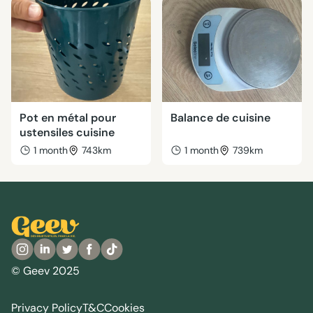
Pot en métal pour
Balance de cuisine
ustensiles cuisine
1 month
743km
1 month
739km
© Geev 2025
Privacy Policy
T&C
Cookies