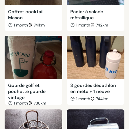
Coffret cocktail
Panier à salade
Mason
métallique
1 month
741km
1 month
742km
Gourde golf et
3 gourdes décathlon
pochette gourde
en métal+ 1 neuve
vintage
1 month
744km
1 month
738km