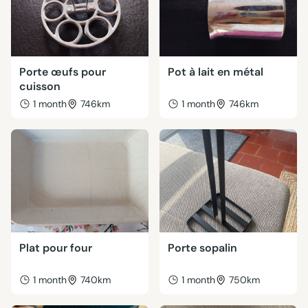
Porte œufs pour
Pot à lait en métal
cuisson
1 month
746km
1 month
746km
Plat pour four
Porte sopalin
1 month
740km
1 month
750km