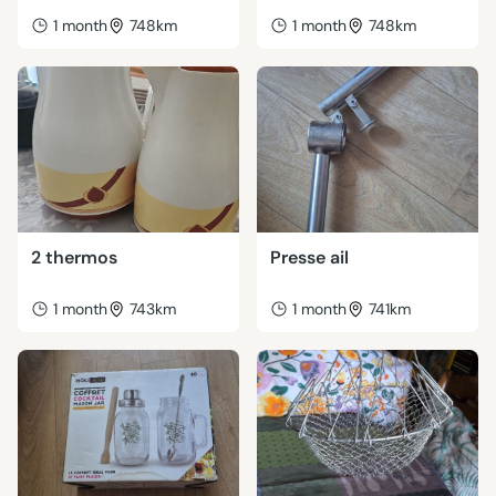
1 month
748km
1 month
748km
2 thermos
Presse ail
1 month
743km
1 month
741km