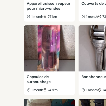
Appareil cuisson vapeur
Couverts de 
pour micro-ondes
1 month
741km
1 month
7
Capsules de
Bonchonneu
surbouchage
1 month
747km
1 month
7