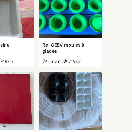
isine
Re-GEEV moules à
glaces
746km
1 month
748km