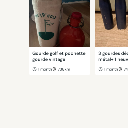
Gourde golf et pochette
3 gourdes dé
gourde vintage
métal+ 1 neu
1 month
738km
1 month
7