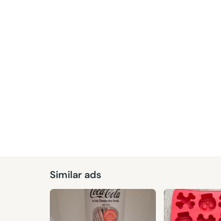
Given
Similar ads