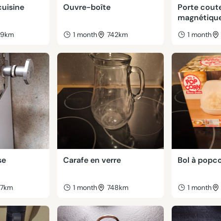
cuisine
Ouvre-boîte
Porte cout
magnétique
39km
1 month
742km
1 month
se
Carafe en verre
Bol à popc
47km
1 month
748km
1 month