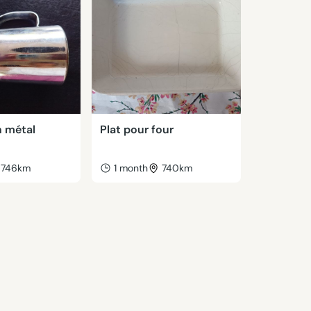
n métal
Plat pour four
746km
1 month
740km