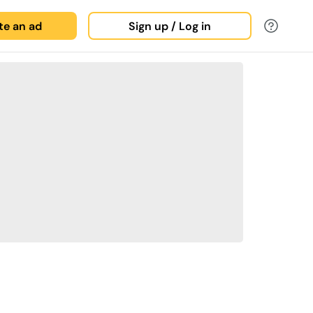
ate an ad
Sign up / Log in