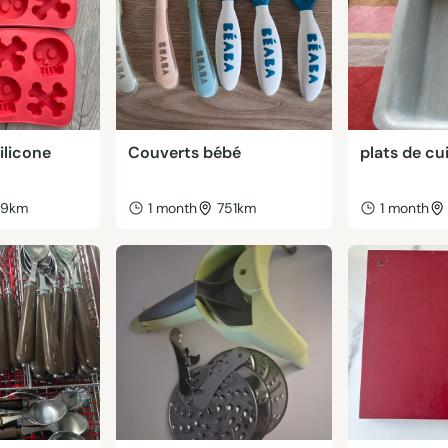
ilicone
Couverts bébé
plats de cu
49km
1 month
751km
1 month