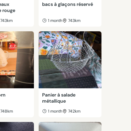
eaux
bacs à glaçons réservé
 rouge
743km
1 month
743km
orn
Panier à salade
métallique
748km
1 month
742km