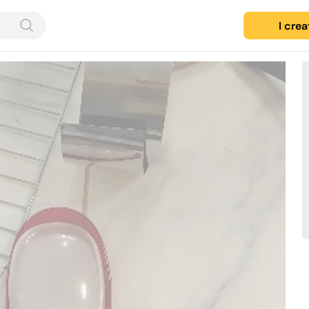
I cre