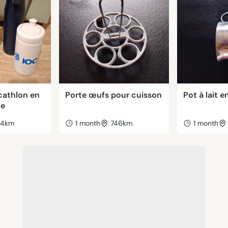
cathlon en
Porte œufs pour cuisson
Pot à lait e
ve
44km
1 month
746km
1 month