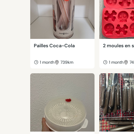
Pailles Coca-Cola
2 moules en s
1 month
739km
1 month
7