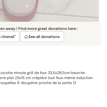
ven away ! Find more great donations here :
 Utensil"
See all donations
t cocotte minute grill de four 33,5x28,5cm beurrier
erie plat 23x15 cm crêpière tout feux même induction
coupelles À récupérer proche de la sortie 12