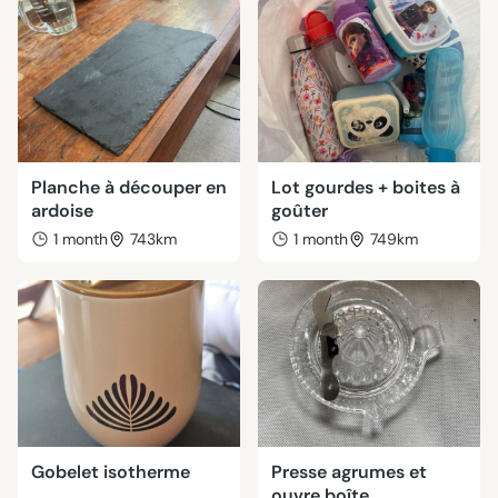
Planche à découper en
Lot gourdes + boites à
ardoise
goûter
1 month
743km
1 month
749km
Gobelet isotherme
Presse agrumes et
ouvre boîte