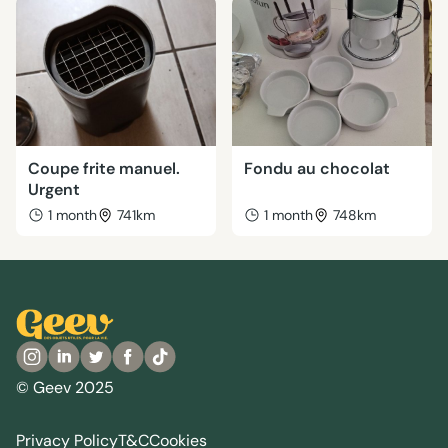
Coupe frite manuel.
Fondu au chocolat
Urgent
1 month
741km
1 month
748km
© Geev 2025
Privacy Policy
T&C
Cookies