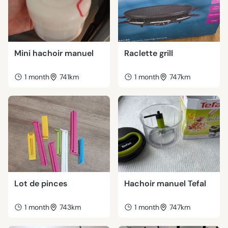
Mini hachoir manuel
Raclette grill
1 month
741km
1 month
747km
Lot de pinces
Hachoir manuel Tefal
1 month
743km
1 month
747km