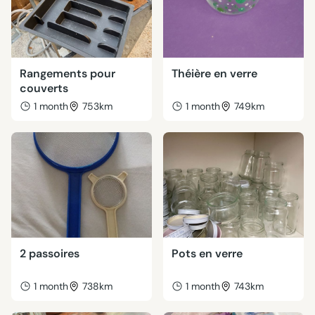
Rangements pour
Théière en verre
couverts
1 month
753km
1 month
749km
2 passoires
Pots en verre
1 month
738km
1 month
743km