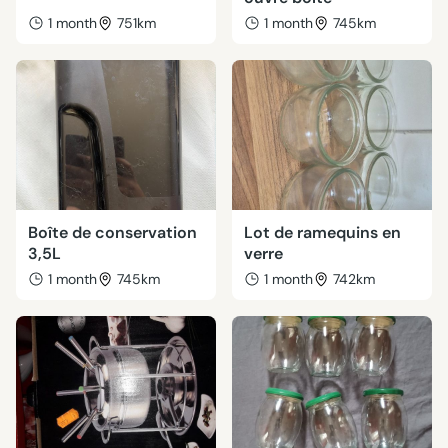
1 month
751km
1 month
745km
Boîte de conservation
Lot de ramequins en
3,5L
verre
1 month
745km
1 month
742km