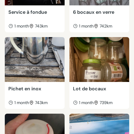
Service à fondue
6 bocaux en verre
1 month
743km
1 month
742km
Pichet en inox
Lot de bocaux
1 month
743km
1 month
739km