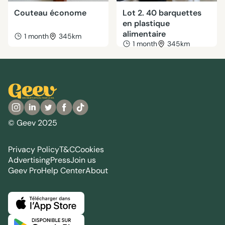
Couteau économe
Lot 2. 40 barquettes
en plastique
alimentaire
1 month
345km
1 month
345km
© Geev 2025
Privacy Policy
T&C
Cookies
Advertising
Press
Join us
Geev Pro
Help Center
About