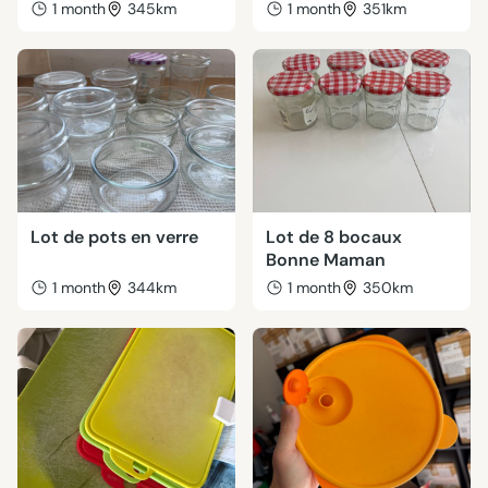
1 month
345km
1 month
351km
Lot de pots en verre
Lot de 8 bocaux
Bonne Maman
1 month
344km
1 month
350km