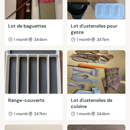
Lot de baguettes
Lot d'ustensiles pour
gyoza
1 month
344km
1 month
347km
Range-couverts
Lot d'ustensiles de
cuisine
1 month
347km
1 month
344km