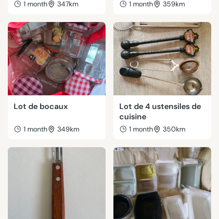
1 month
347km
1 month
359km
Lot de bocaux
Lot de 4 ustensiles de
cuisine
1 month
349km
1 month
350km