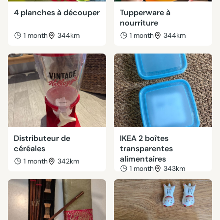
4 planches à découper
Tupperware à
nourriture
1 month
344km
1 month
344km
Distributeur de
IKEA 2 boîtes
céréales
transparentes
alimentaires
1 month
342km
1 month
343km