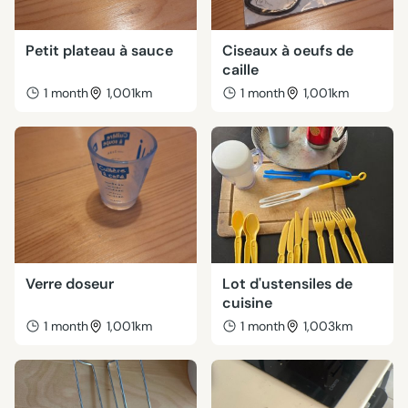
Petit plateau à sauce
Ciseaux à oeufs de
caille
1 month
1,001km
1 month
1,001km
Verre doseur
Lot d'ustensiles de
cuisine
1 month
1,001km
1 month
1,003km