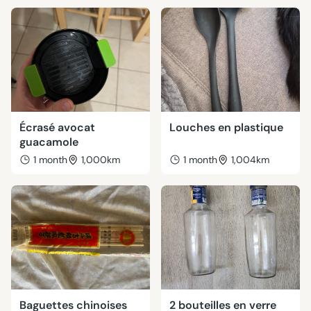
Écrasé avocat
Louches en plastique
guacamole
1 month
1,000km
1 month
1,004km
Baguettes chinoises
2 bouteilles en verre