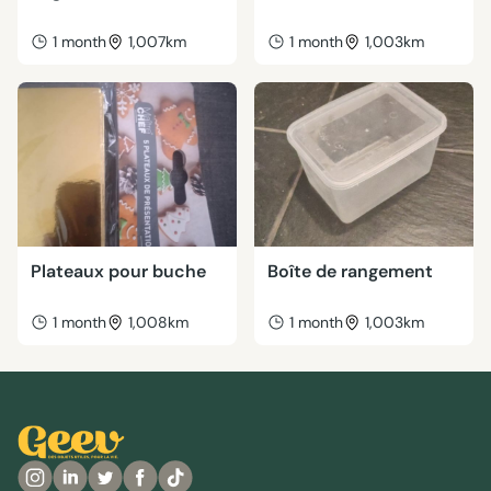
1 month
1,007km
1 month
1,003km
Plateaux pour buche
Boîte de rangement
1 month
1,008km
1 month
1,003km