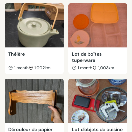
Théière
Lot de boîtes
tuperware
1 month
1,002km
1 month
1,003km
Dérouleur de papier
Lot d'objets de cuisine