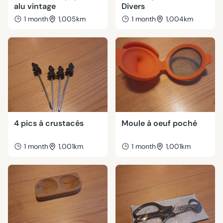
alu vintage
Divers
1 month
1,005km
1 month
1,004km
4 pics à crustacés
Moule à oeuf poché
1 month
1,001km
1 month
1,001km