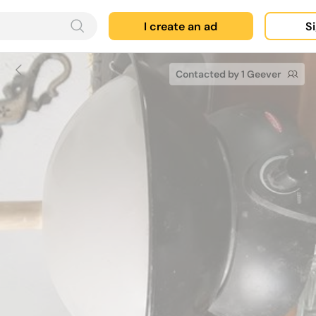
I create an ad
Si
Contacted by 1 Geever