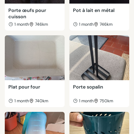
Porte œufs pour
Pot à lait en métal
cuisson
1 month
746km
1 month
746km
Plat pour four
Porte sopalin
1 month
740km
1 month
750km