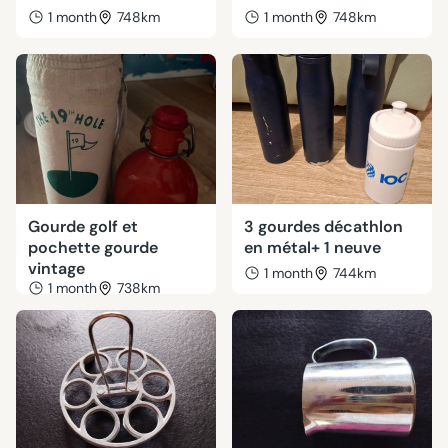
1 month
748km
1 month
748km
Gourde golf et
3 gourdes décathlon
pochette gourde
en métal+ 1 neuve
vintage
1 month
744km
1 month
738km