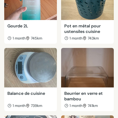
Gourde 2L
Pot en métal pour
ustensiles cuisine
1 month
745km
1 month
743km
Balance de cuisine
Beurrier en verre et
bambou
1 month
739km
1 month
741km