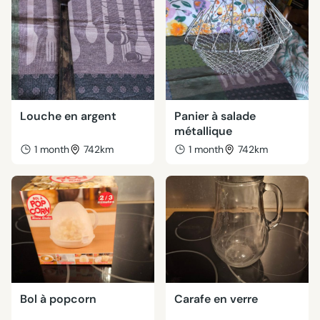
Louche en argent
Panier à salade
métallique
1 month
742km
1 month
742km
Bol à popcorn
Carafe en verre