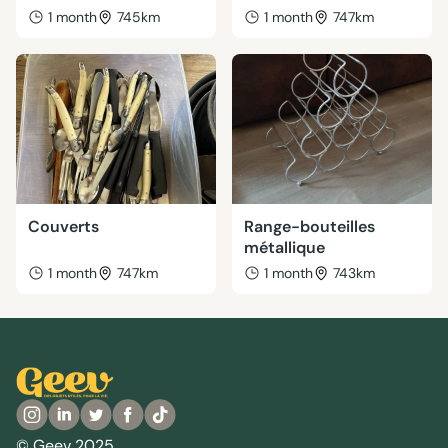
1 month
745km
1 month
747km
Couverts
Range-bouteilles
métallique
1 month
747km
1 month
743km
© Geev 2025