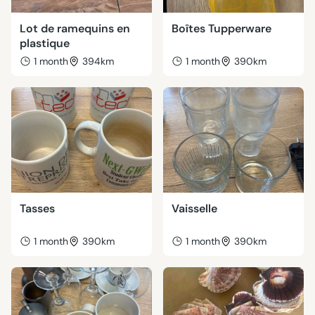
Lot de ramequins en
Boîtes Tupperware
plastique
1 month
394km
1 month
390km
Tasses
Vaisselle
1 month
390km
1 month
390km