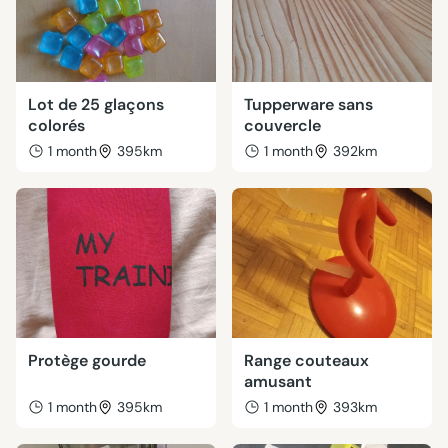
Lot de 25 glaçons
Tupperware sans
colorés
couvercle
1 month
395km
1 month
392km
Protège gourde
Range couteaux
amusant
1 month
395km
1 month
393km