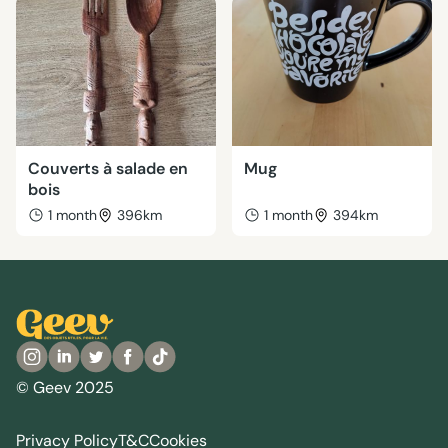
Couverts à salade en
Mug
bois
1 month
396km
1 month
394km
© Geev 2025
Privacy Policy
T&C
Cookies