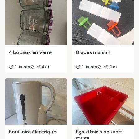
4 bocaux en verre
Glaces maison
1 month
394km
1 month
397km
Bouilloire électrique
Égouttoir à couvert
rouge