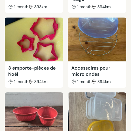
1 month
393km
1 month
394km
3 emporte-pièces de
Accessoires pour
Noël
micro ondes
1 month
394km
1 month
394km