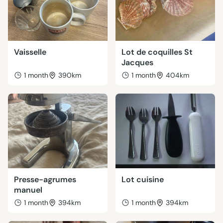
Vaisselle
Lot de coquilles St
Jacques
1 month
390km
1 month
404km
Presse-agrumes
Lot cuisine
manuel
1 month
394km
1 month
394km