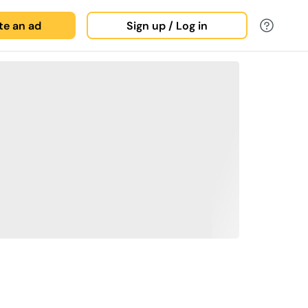
ate an ad
Sign up / Log in