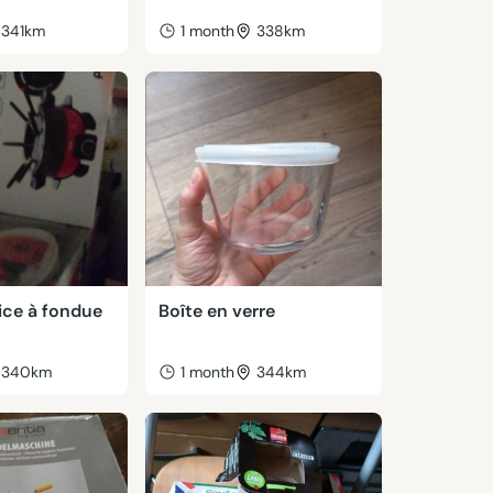
341km
1 month
338km
ice à fondue
Boîte en verre
340km
1 month
344km