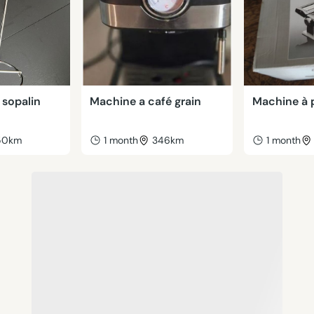
 sopalin
Machine a café grain
Machine à 
50km
1 month
346km
1 month