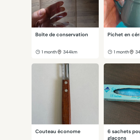
Boîte de conservation
Pichet en cé
1 month
344km
1 month
3
Couteau économe
6 sachets pou
glaçons