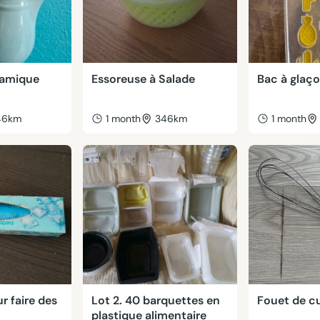
ramique
Essoreuse à Salade
Bac à glaç
46km
1 month
346km
1 month
r faire des
Lot 2. 40 barquettes en
Fouet de cu
plastique alimentaire