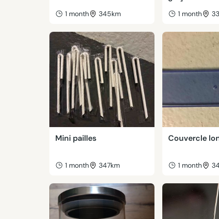
1 month
345km
1 month
3
Mini pailles
Couvercle lo
1 month
347km
1 month
3