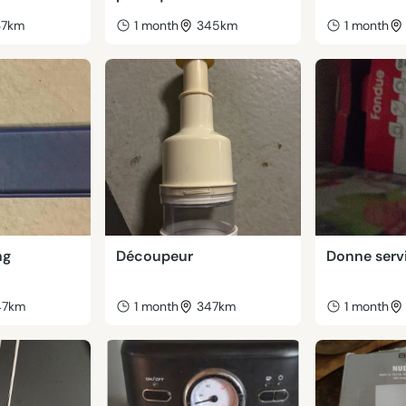
37km
1 month
345km
1 month
ng
Découpeur
Donne serv
47km
1 month
347km
1 month