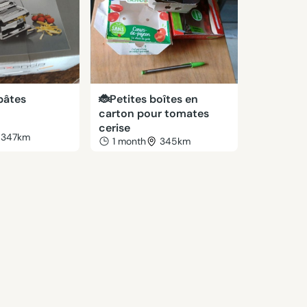
pâtes
🐞Petites boîtes en
carton pour tomates
cerise
347km
1 month
345km