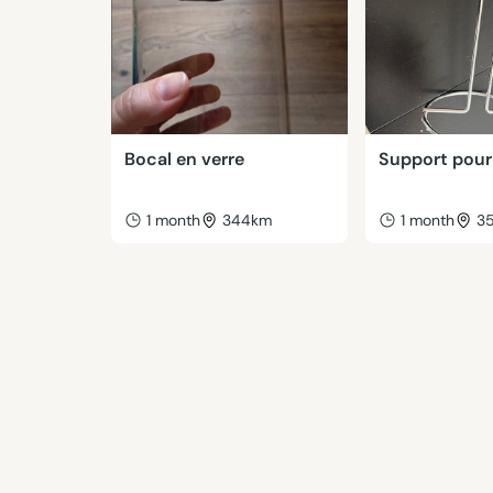
Bocal en verre
Support pour
1 month
344km
1 month
3