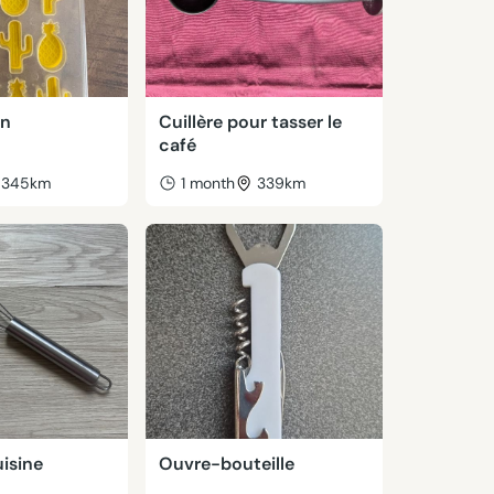
on
Cuillère pour tasser le
café
345km
1 month
339km
isine
Ouvre-bouteille