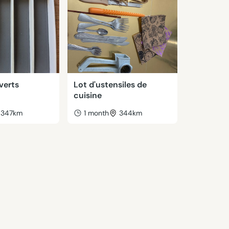
verts
Lot d'ustensiles de
cuisine
347km
1 month
344km