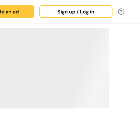
ate an ad
Sign up / Log in