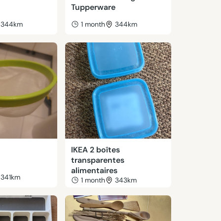
Tupperware
344km
1 month
344km
IKEA 2 boîtes
transparentes
alimentaires
341km
1 month
343km