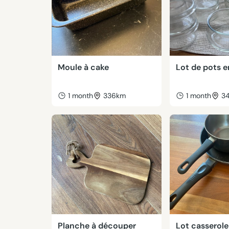
Moule à cake
Lot de pots e
1 month
336km
1 month
3
Planche à découper
Lot casserole