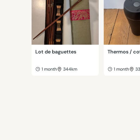
Lot de baguettes
Thermos / co
1 month
344km
1 month
3