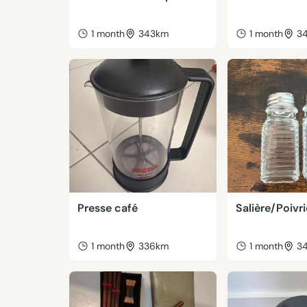
1 month
343km
1 month
3
Presse café
Salière/Poivr
1 month
336km
1 month
3