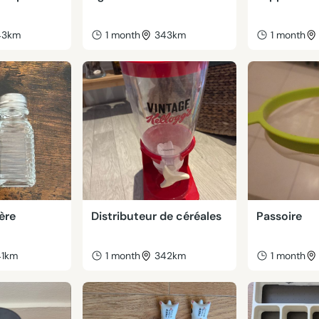
43km
1 month
343km
1 month
ière
Distributeur de céréales
Passoire
41km
1 month
342km
1 month