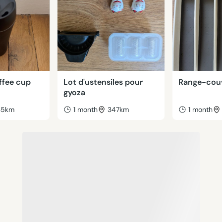
ffee cup
Lot d'ustensiles pour
Range-cou
gyoza
35km
1 month
347km
1 month