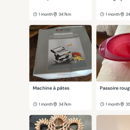
1 month
347km
1 month
3
Machine à pâtes
Passoire rou
1 month
347km
1 month
3