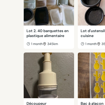
Lot 2. 40 barquettes en
Lot d'ustensi
plastique alimentaire
cuisine
1 month
345km
1 month
3
Découpeur
Bac à glaçon