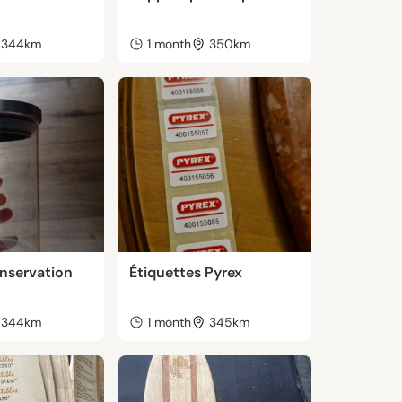
344km
1 month
350km
onservation
Étiquettes Pyrex
344km
1 month
345km