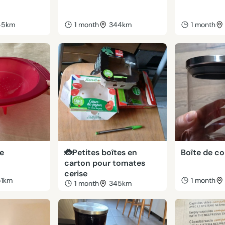
45km
1 month
344km
1 month
ge
🐞Petites boîtes en
Boîte de c
carton pour tomates
cerise
51km
1 month
1 month
345km