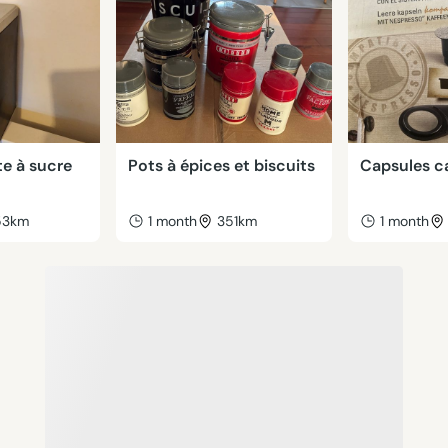
te à sucre
Pots à épices et biscuits
Capsules c
53km
1 month
351km
1 month