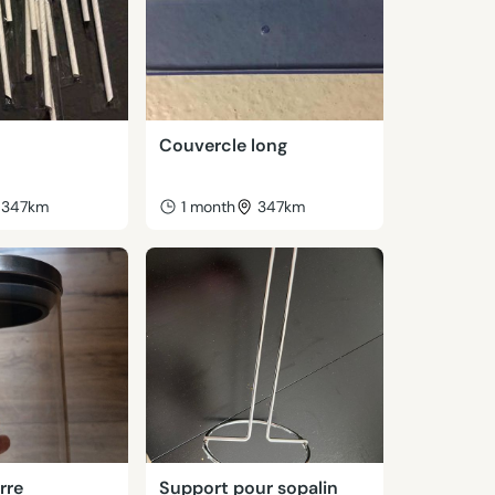
Couvercle long
347km
1 month
347km
rre
Support pour sopalin