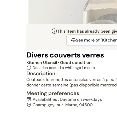
This item has already been gi
See more of "Kitchen
Divers couverts verres
Kitchen Utensil
· Good condition
Donation posted a while ago
1 month
Description
Couteaux fourchettes ustensiles verres à pied 
donner cette semaine (pas disponible mercredi)
Meeting preferences
Availabilities : Daytime on weekdays
Champigny-sur-Marne, 94500