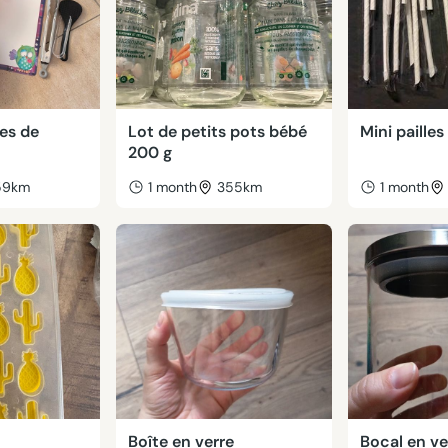
les de
Lot de petits pots bébé
Mini pailles
200 g
59km
1 month
355km
1 month
Boîte en verre
Bocal en ve