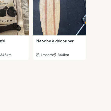
afé
Planche à découper
346km
1 month
344km