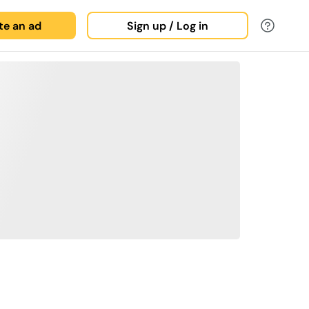
ate an ad
Sign up / Log in