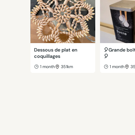
Dessous de plat en
🎈Grande boî
coquillages
🎈
1 month
351km
1 month
3