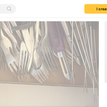
I cre