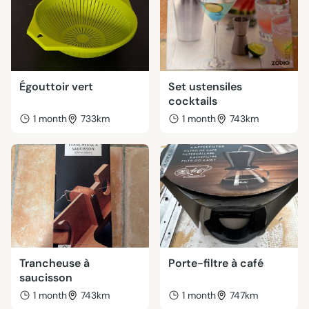
Égouttoir vert
Set ustensiles
cocktails
1 month
733km
1 month
743km
Trancheuse à
Porte-filtre à café
saucisson
1 month
743km
1 month
747km