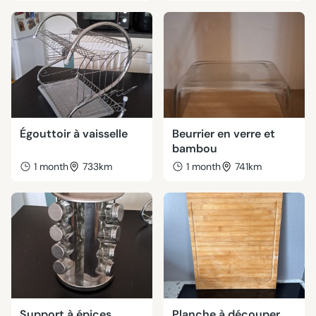
Égouttoir à vaisselle
Beurrier en verre et
bambou
1 month
733km
1 month
741km
Support à épices
Planche à découper