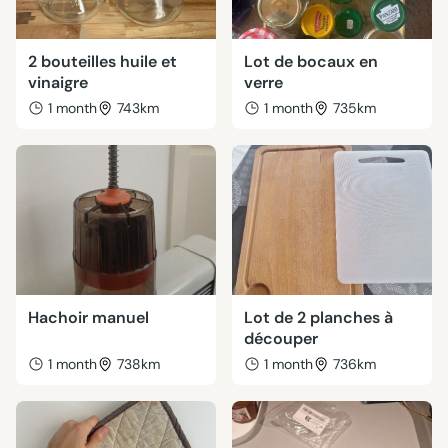
2 bouteilles huile et
Lot de bocaux en
vinaigre
verre
1 month
743km
1 month
735km
Hachoir manuel
Lot de 2 planches à
découper
1 month
738km
1 month
736km