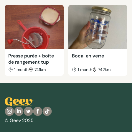
Presse purée + boîte
Bocal en verre
de rangement tup
1 month
741km
1 month
742km
© Geev 2025