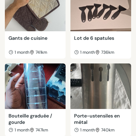
Gants de cuisine
Lot de 6 spatules
1 month
741km
1 month
736km
Bouteille graduée /
Porte-ustensiles en
gourde
métal
1 month
747km
1 month
740km