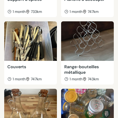
1 month
733km
1 month
747km
Couverts
Range-bouteilles
métallique
1 month
747km
1 month
743km