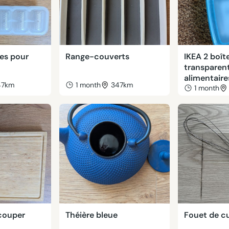
les pour
Range-couverts
IKEA 2 boît
transparen
alimentaire
47km
1 month
347km
1 month
couper
Théière bleue
Fouet de cu