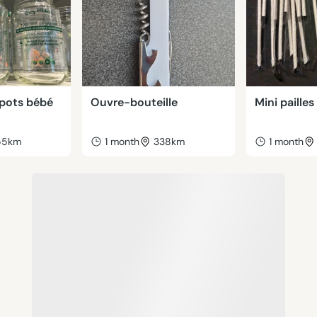
 pots bébé
Ouvre-bouteille
Mini pailles
55km
1 month
338km
1 month