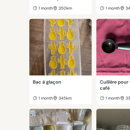
1 month
350km
1 month
3
Bac à glaçon
Cuillère pour 
café
1 month
345km
1 month
3