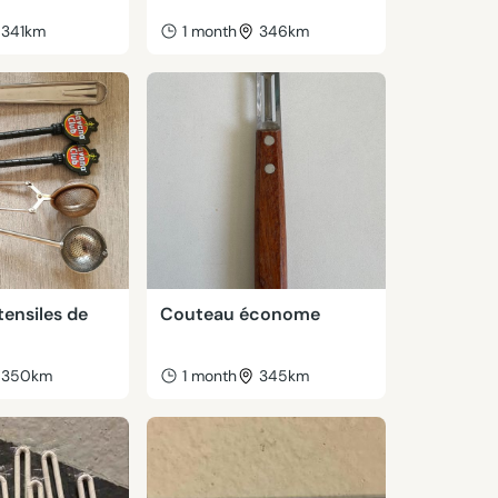
341km
1 month
346km
tensiles de
Couteau économe
350km
1 month
345km