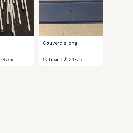
Couvercle long
347km
1 month
347km