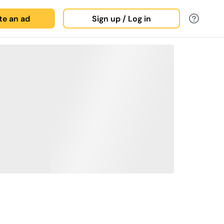
ate an ad
Sign up / Log in