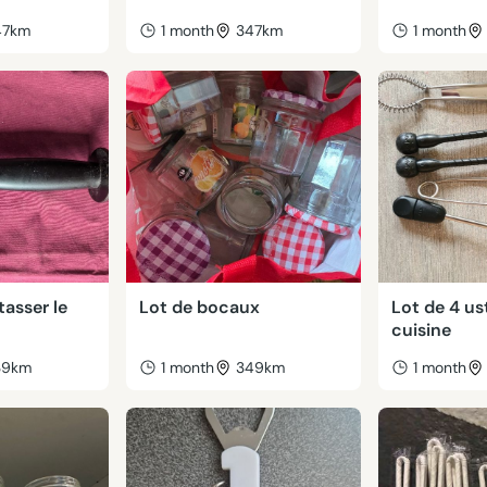
47km
1 month
347km
1 month
tasser le
Lot de bocaux
Lot de 4 us
cuisine
39km
1 month
349km
1 month