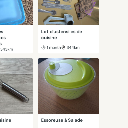
es
Lot d'ustensiles de
tes
cuisine
s
1 month
344km
343km
isine
Essoreuse à Salade