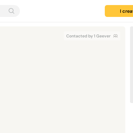
I cre
Contacted by 1 Geever