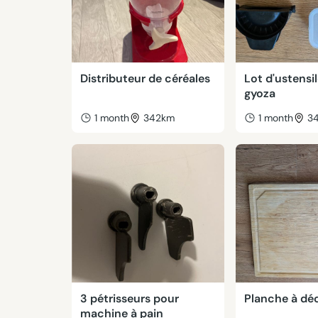
Distributeur de céréales
Lot d'ustensi
gyoza
1 month
342km
1 month
3
3 pétrisseurs pour
Planche à dé
machine à pain