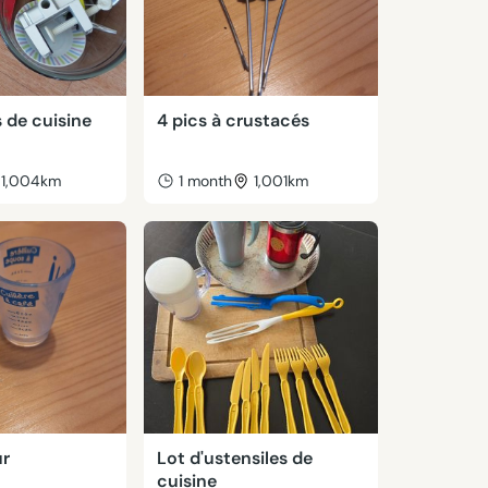
s de cuisine
4 pics à crustacés
1,004km
1 month
1,001km
ur
Lot d'ustensiles de
cuisine