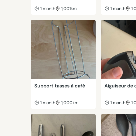
1 month
1,001km
1 month
1,
Support tasses à café
Aiguiseur de
1 month
1,000km
1 month
1