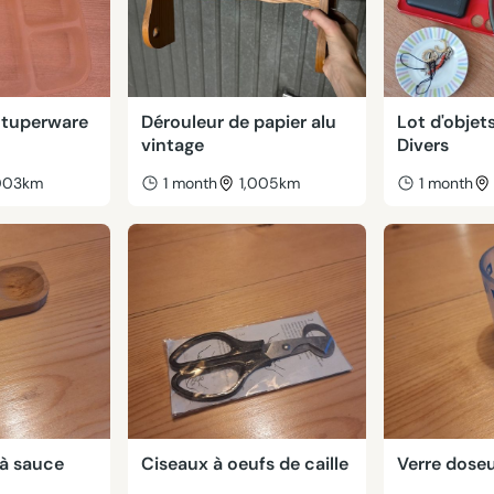
s tuperware
Dérouleur de papier alu
Lot d'objet
vintage
Divers
,003km
1 month
1,005km
1 month
 à sauce
Ciseaux à oeufs de caille
Verre dose