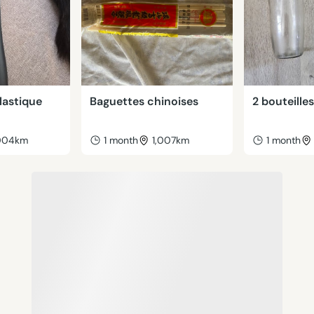
lastique
Baguettes chinoises
2 bouteilles
,004km
1 month
1,007km
1 month