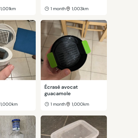
1,001km
1 month
1,003km
Écrasé avocat
guacamole
1,000km
1 month
1,000km