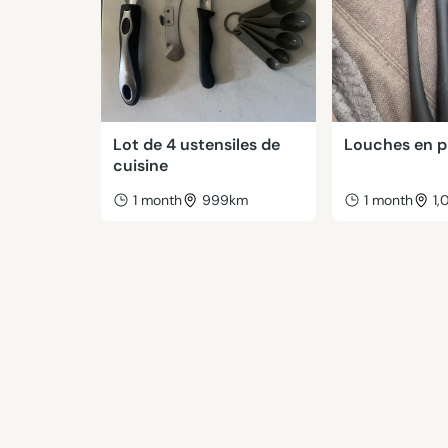
Lot de 4 ustensiles de
Louches en p
cuisine
1 month
999km
1 month
1