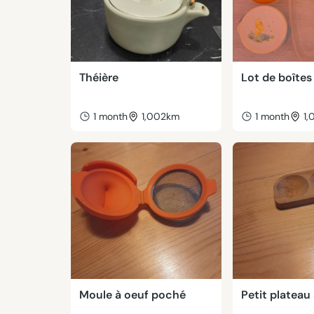
Théière
Lot de boîte
1 month
1,002km
1 month
1
Moule à oeuf poché
Petit plateau