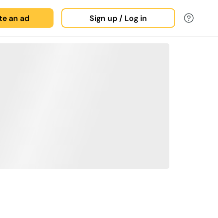
ate an ad
Sign up / Log in