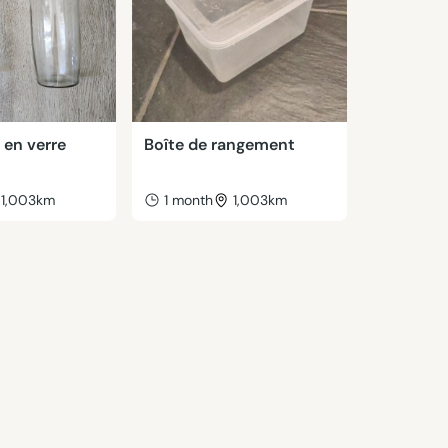
 en verre
Boîte de rangement
1,003km
1 month
1,003km