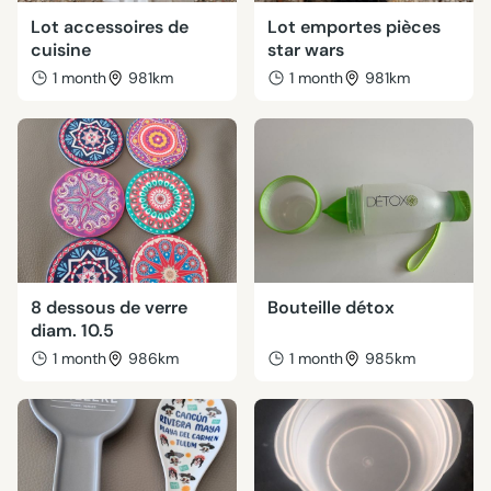
Lot accessoires de
Lot emportes pièces
cuisine
star wars
1 month
981km
1 month
981km
8 dessous de verre
Bouteille détox
diam. 10.5
1 month
986km
1 month
985km