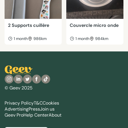
2 Supports cuillère
Couvercle micro onde
1 month
986km
1 month
984km
© Geev 2025
Privacy Policy
T&C
Cookies
Advertising
Press
Join us
Geev Pro
Help Center
About