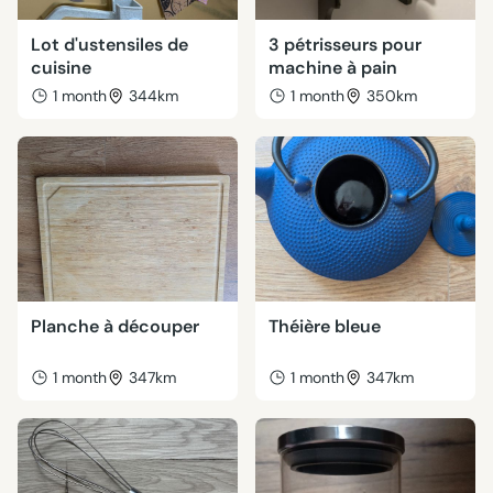
Lot d'ustensiles de
3 pétrisseurs pour
cuisine
machine à pain
1 month
344km
1 month
350km
Planche à découper
Théière bleue
1 month
347km
1 month
347km