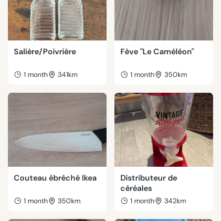
Salière/Poivrière
Fève "Le Caméléon"
1 month
341km
1 month
350km
Couteau ébréché Ikea
Distributeur de
céréales
1 month
350km
1 month
342km