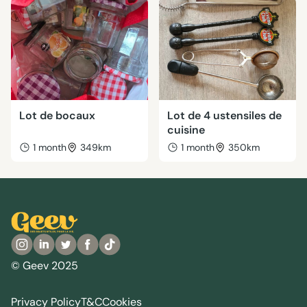
Lot de bocaux
Lot de 4 ustensiles de
cuisine
1 month
349km
1 month
350km
© Geev 2025
Privacy Policy
T&C
Cookies