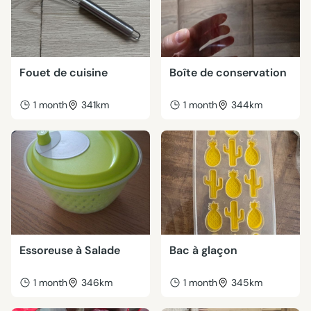
Fouet de cuisine
Boîte de conservation
1 month
341km
1 month
344km
Essoreuse à Salade
Bac à glaçon
1 month
346km
1 month
345km