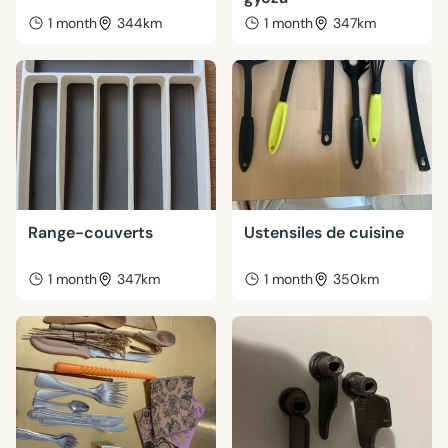
1 month
344km
1 month
347km
Range-couverts
Ustensiles de cuisine
1 month
347km
1 month
350km