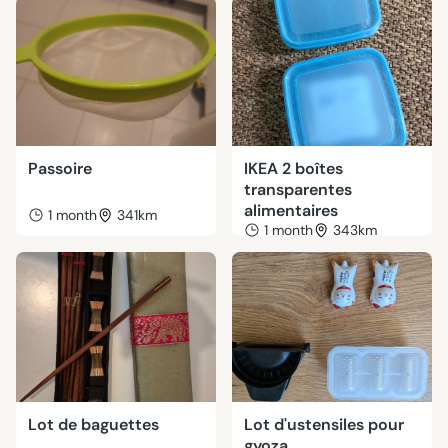
Passoire
IKEA 2 boîtes
transparentes
alimentaires
1 month
341km
1 month
343km
Lot de baguettes
Lot d'ustensiles pour
gyoza