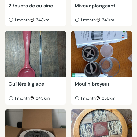
2 fouets de cuisine
Mixeur plongeant
1 month
343km
1 month
341km
Cuillère à glace
Moulin broyeur
1 month
345km
1 month
338km