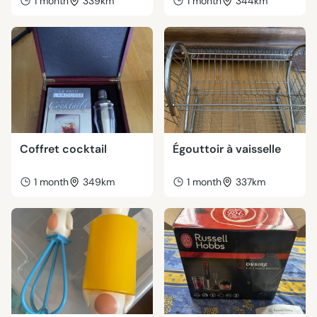
1 month
339km
1 month
344km
Coffret cocktail
Égouttoir à vaisselle
1 month
349km
1 month
337km