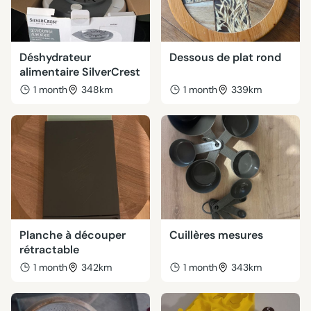
Déshydrateur
Dessous de plat rond
alimentaire SilverCrest
1 month
348km
1 month
339km
Planche à découper
Cuillères mesures
rétractable
1 month
342km
1 month
343km