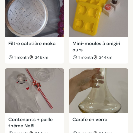
Filtre cafetière moka
Mini-moules à onigiri
ours
1 month
346km
1 month
344km
Contenants + paille
Carafe en verre
thème Noël