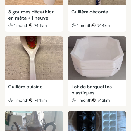
3 gourdes décathlon
Cuillère décorée
en métal+ 1 neuve
1 month
744km
1 month
744km
Cuillère cuisine
Lot de barquettes
plastiques
1 month
744km
1 month
743km