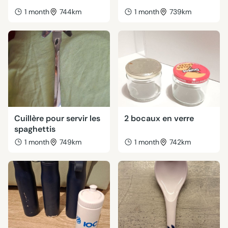
1 month
744km
1 month
739km
Cuillère pour servir les
2 bocaux en verre
spaghettis
1 month
749km
1 month
742km