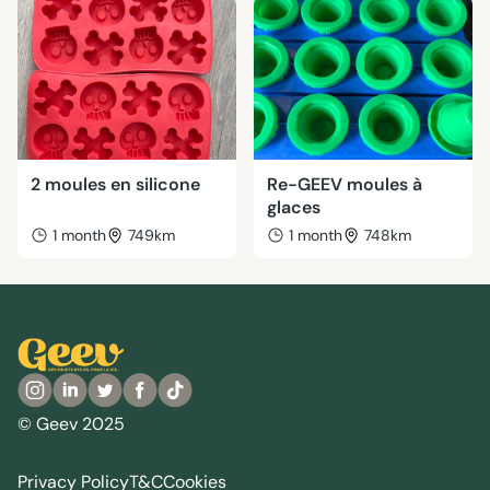
2 moules en silicone
Re-GEEV moules à
glaces
1 month
749km
1 month
748km
© Geev 2025
Privacy Policy
T&C
Cookies