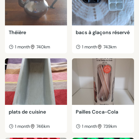
Théière
bacs à glaçons réservé
1 month
740km
1 month
743km
plats de cuisine
Pailles Coca-Cola
1 month
746km
1 month
739km