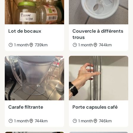
Lot de bocaux
Couvercle à différents
trous
1 month
739km
1 month
744km
Carafe filtrante
Porte capsules café
1 month
744km
1 month
746km