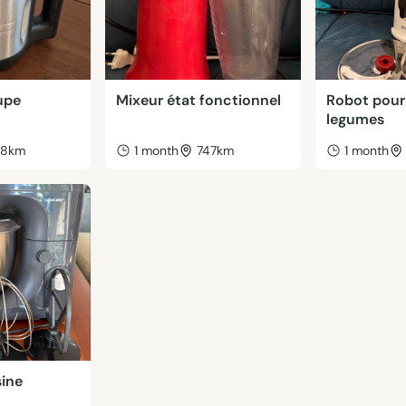
upe
Mixeur état fonctionnel
Robot pour
legumes
38km
1 month
747km
1 month
sine