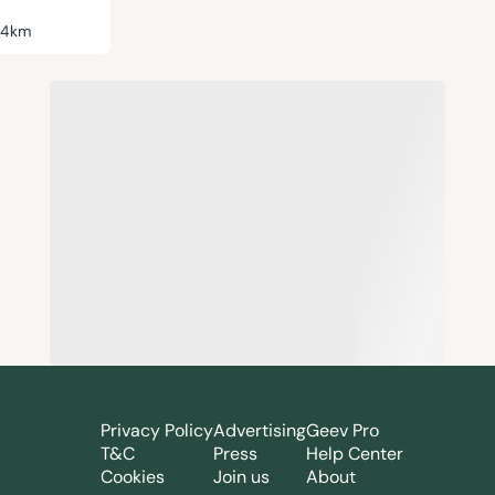
44km
Privacy Policy
Advertising
Geev Pro
T&C
Press
Help Center
Cookies
Join us
About