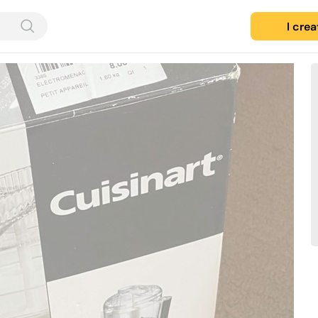
I cre