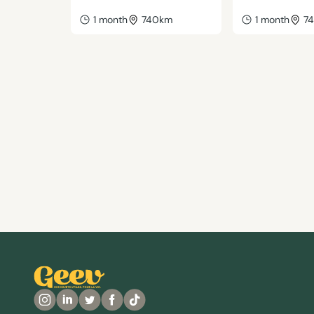
1 month
740km
1 month
7