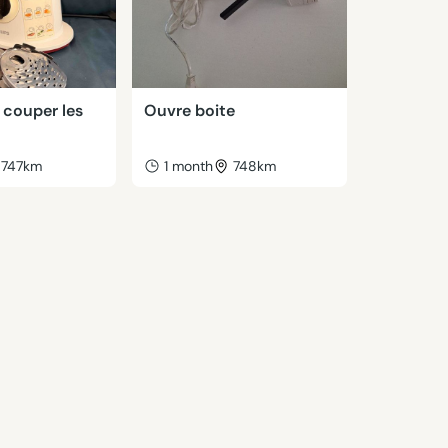
 couper les
Ouvre boite
747km
1 month
748km