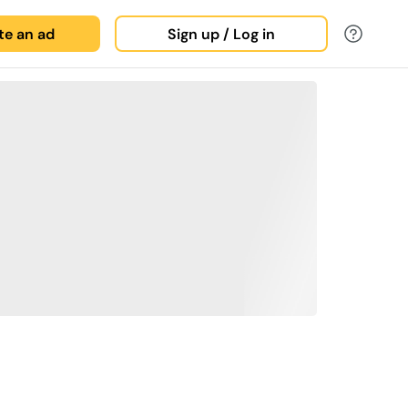
ate an ad
Sign up / Log in