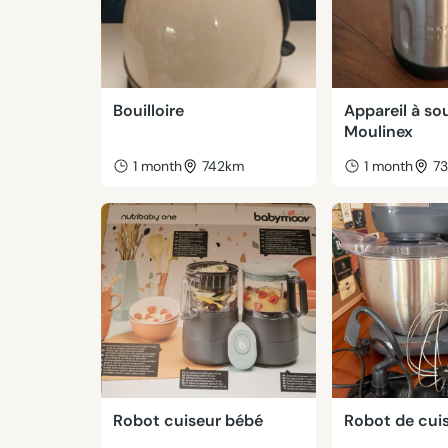
Bouilloire
Appareil à so
Moulinex
1 month
742km
1 month
7
Robot cuiseur bébé
Robot de cui