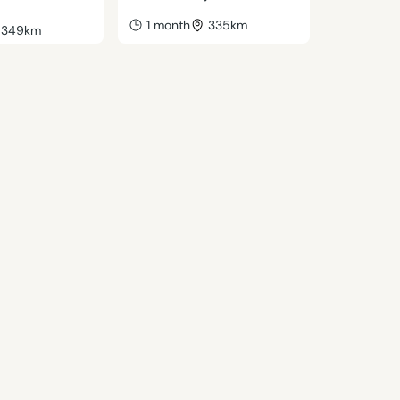
1 month
335km
349km