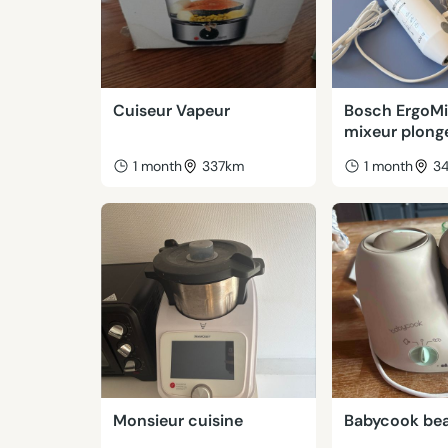
Cuiseur Vapeur
Bosch ErgoM
mixeur plong
1 month
337km
1 month
3
Monsieur cuisine
Babycook be