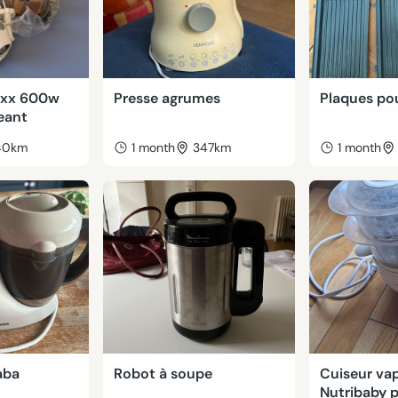
ixx 600w
Presse agrumes
Plaques pou
eant
40km
1 month
347km
1 month
aba
Robot à soupe
Cuiseur va
Nutribaby 