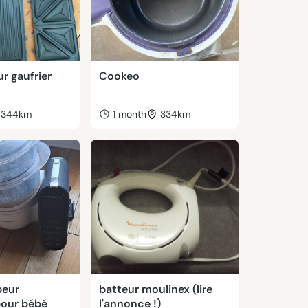
r gaufrier
Cookeo
344km
1 month
334km
peur
batteur moulinex (lire
pour bébé
l'annonce !)