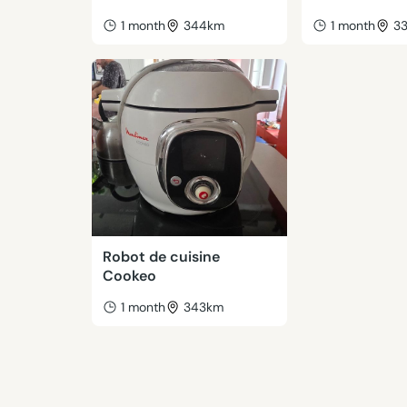
1 month
344km
1 month
3
Robot de cuisine
Cookeo
1 month
343km