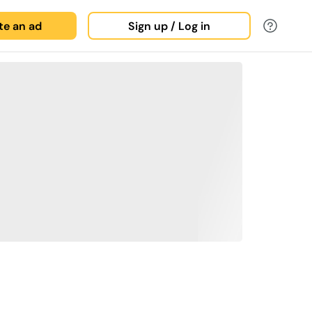
ate an ad
Sign up / Log in