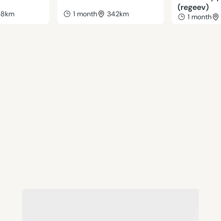
(regeev)
38km
1 month
342km
1 month