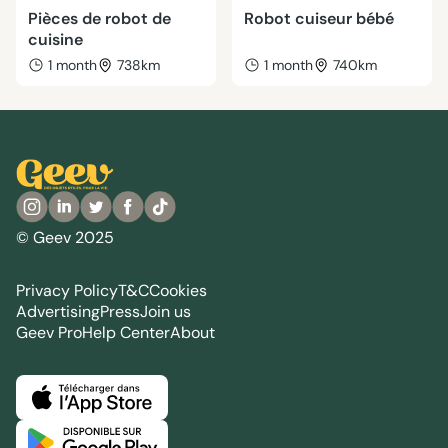
Pièces de robot de
Robot cuiseur bébé
cuisine
1 month
738km
1 month
740km
© Geev 2025
Privacy Policy
T&C
Cookies
Advertising
Press
Join us
Geev Pro
Help Center
About