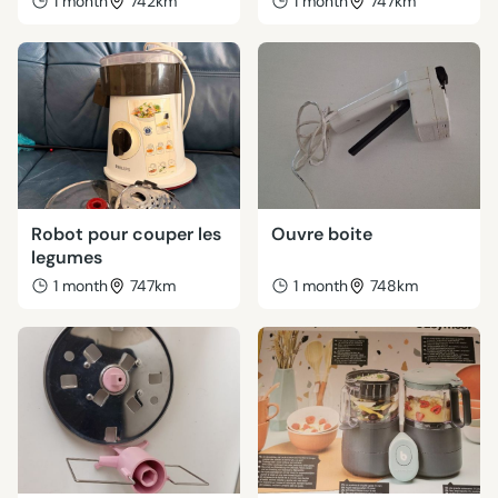
1 month
742km
1 month
747km
Robot pour couper les
Ouvre boite
legumes
1 month
747km
1 month
748km