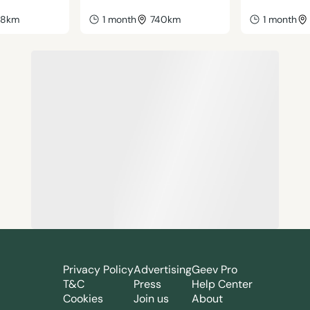
38km
1 month
740km
1 month
Privacy Policy
Advertising
Geev Pro
T&C
Press
Help Center
Cookies
Join us
About