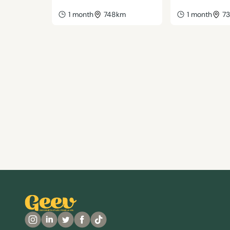
1 month
748km
1 month
7