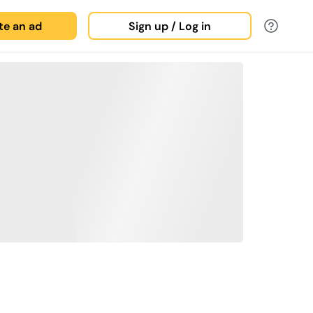
ate an ad
Sign up / Log in