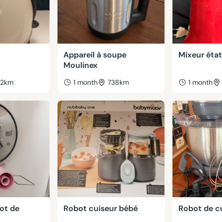
Appareil à soupe
Mixeur état
Moulinex
42km
1 month
738km
1 month
ot de
Robot cuiseur bébé
Robot de c