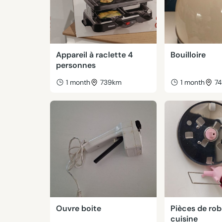
Appareil à raclette 4
Bouilloire
personnes
1 month
739km
1 month
7
Ouvre boite
Pièces de rob
cuisine