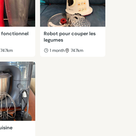
 fonctionnel
Robot pour couper les
legumes
747km
1 month
747km
uisine