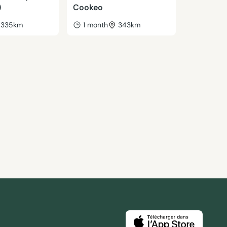
)
Cookeo
335km
1 month
343km