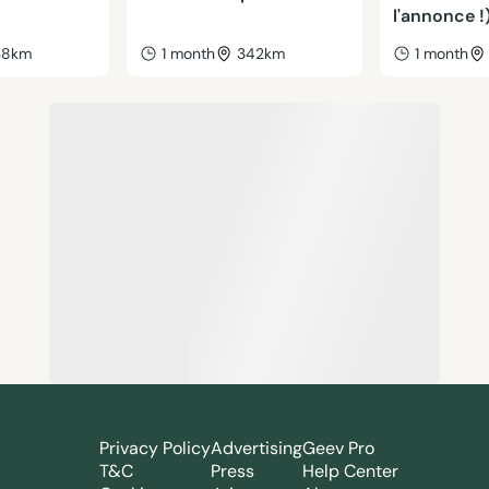
l'annonce !
38km
1 month
342km
1 month
Privacy Policy
Advertising
Geev Pro
T&C
Press
Help Center