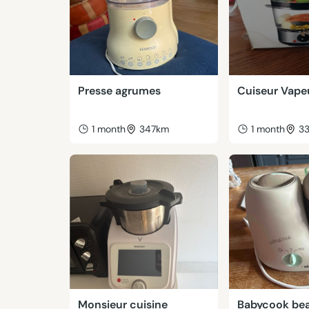
Presse agrumes
Cuiseur Vape
1 month
347km
1 month
3
Monsieur cuisine
Babycook be