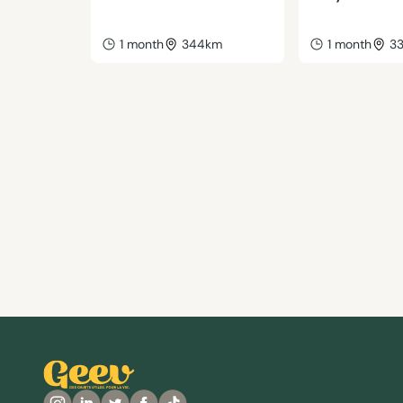
1 month
344km
1 month
3