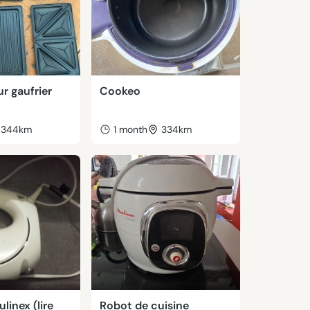
r gaufrier
Cookeo
344km
1 month
334km
linex (lire
Robot de cuisine