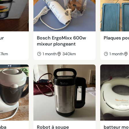
ur
Bosch ErgoMixx 600w
Plaques pou
mixeur plongeant
37km
1 month
340km
1 month
aba
Robot à soupe
batteur mou