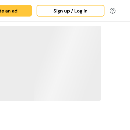
ate an ad
Sign up / Log in