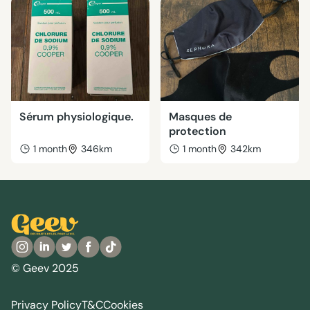
Sérum physiologique.
Masques de
protection
1 month
346km
1 month
342km
© Geev 2025
Privacy Policy
T&C
Cookies