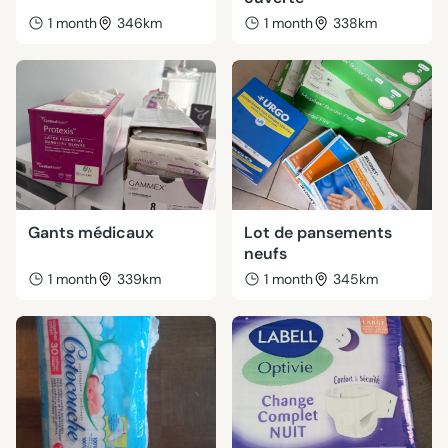
1 month
346km
1 month
338km
Gants médicaux
Lot de pansements
neufs
1 month
339km
1 month
345km