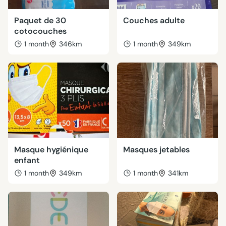
Paquet de 30
Couches adulte
cotocouches
1 month
346km
1 month
349km
Masque hygiénique
Masques jetables
enfant
1 month
349km
1 month
341km