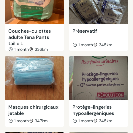
Couches-culottes
Préservatif
adulte Tena Pants
taille L
1 month
345km
1 month
336km
Masques chirurgicaux
Protège-lingeries
jetable
hypoallergéniques
1 month
347km
1 month
345km