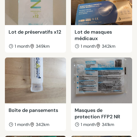
Lot de préservatifs x12
Lot de masques
médicaux
1 month
349km
1 month
342km
Boîte de pansements
Masques de
protection FFP2 NR
1 month
342km
1 month
341km