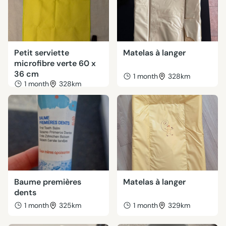
Petit serviette
Matelas à langer
microfibre verte 60 x
36 cm
1 month
328km
1 month
328km
Baume premières
Matelas à langer
dents
1 month
325km
1 month
329km