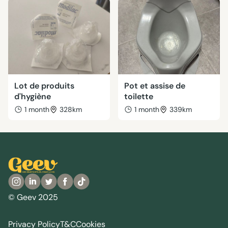
Lot de produits
Pot et assise de
d'hygiène
toilette
1 month
328km
1 month
339km
© Geev 2025
Privacy Policy
T&C
Cookies