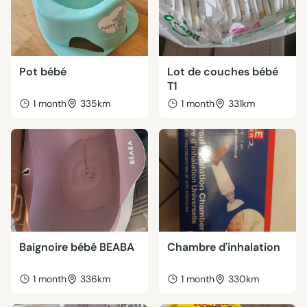
Pot bébé
Lot de couches bébé
T1
1 month
335km
1 month
331km
Baignoire bébé BEABA
Chambre d'inhalation
1 month
336km
1 month
330km