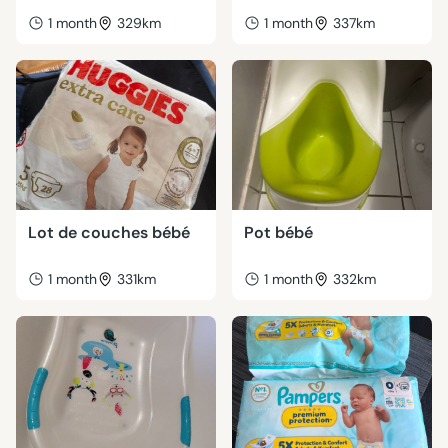
1 month
329km
1 month
337km
Lot de couches bébé
Pot bébé
1 month
331km
1 month
332km