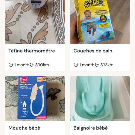
Tétine thermomètre
Couches de bain
1 month
330km
1 month
333km
Mouche bébé
Baignoire bébé