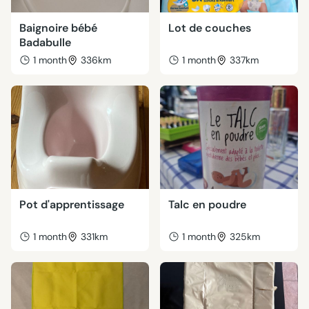
Baignoire bébé
Lot de couches
Badabulle
1 month
336km
1 month
337km
Pot d'apprentissage
Talc en poudre
1 month
331km
1 month
325km