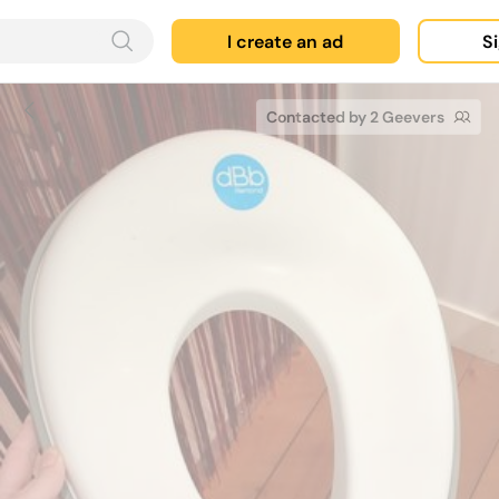
I create an ad
Si
Contacted by 2 Geevers