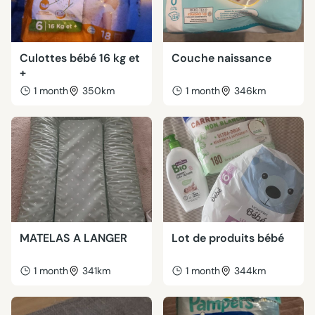
Culottes bébé 16 kg et
Couche naissance
+
1 month
350km
1 month
346km
MATELAS A LANGER
Lot de produits bébé
1 month
341km
1 month
344km