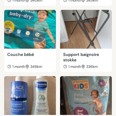
1 month
340km
1 month
345km
Couche bébé
Support baignoire
stokke
1 month
346km
1 month
336km