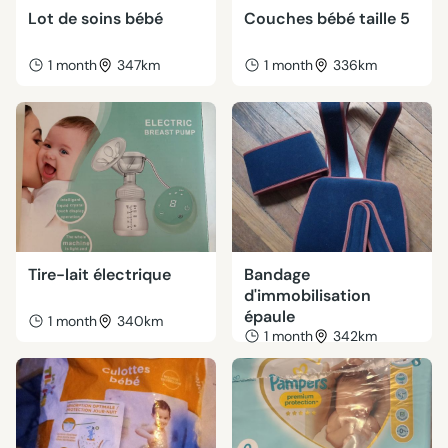
Lot de soins bébé
Couches bébé taille 5
1 month
347km
1 month
336km
Tire-lait électrique
Bandage
d'immobilisation
épaule
1 month
340km
1 month
342km