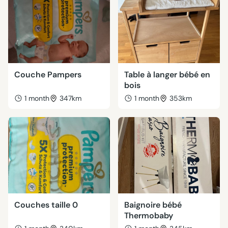
Couche Pampers
Table à langer bébé en
bois
1 month
347km
1 month
353km
Couches taille 0
Baignoire bébé
Thermobaby