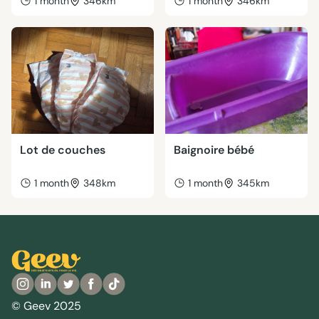
1 month
346km
1 month
346km
Lot de couches
Baignoire bébé
1 month
348km
1 month
345km
© Geev 2025