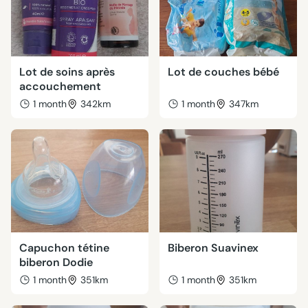
Lot de soins après
Lot de couches bébé
accouchement
1 month
342km
1 month
347km
Capuchon tétine
Biberon Suavinex
biberon Dodie
1 month
351km
1 month
351km