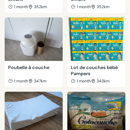
1 month
352km
1 month
352km
Poubelle à couche
Lot de couches bébé
Pampers
1 month
347km
1 month
343km