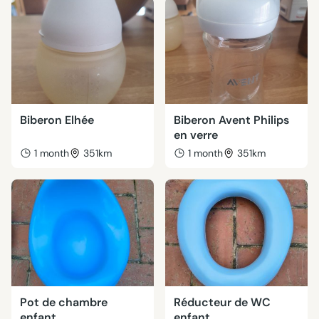
Biberon Elhée
Biberon Avent Philips
en verre
1 month
351km
1 month
351km
Pot de chambre
Réducteur de WC
enfant
enfant