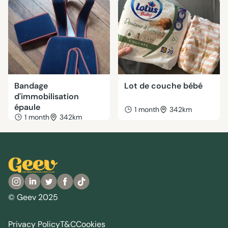
Bandage
Lot de couche bébé
d'immobilisation
épaule
1 month
342km
1 month
342km
© Geev 2025
Privacy Policy
T&C
Cookies