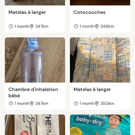
Matelas à langer
Cotocouches
1 month
347km
1 month
348km
Chambre d'inhalation
Matelas à langer
bébé
1 month
347km
1 month
350km