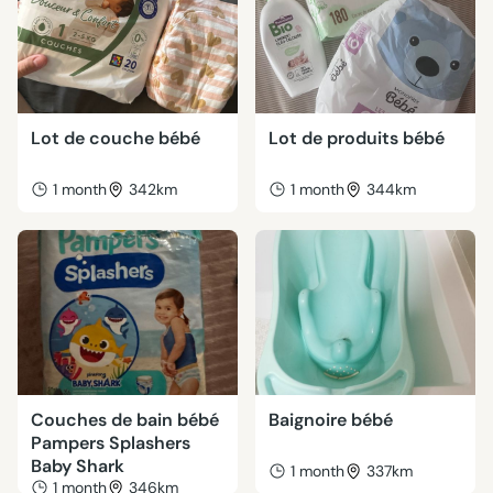
Lot de couche bébé
Lot de produits bébé
1 month
342km
1 month
344km
Couches de bain bébé
Baignoire bébé
Pampers Splashers
Baby Shark
1 month
337km
1 month
346km