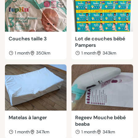
Couches taille 3
Lot de couches bébé
Pampers
1 month
350km
1 month
343km
Matelas à langer
Regeev Mouche bébé
beaba
1 month
347km
1 month
341km