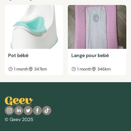
Pot bébé
Lange pour bebé
1 month
347km
1 month
346km
© Geev 2025