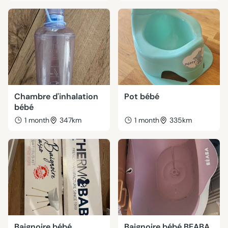
Chambre d'inhalation
Pot bébé
bébé
1 month
347km
1 month
335km
Baignoire bébé
Baignoire bébé BEABA