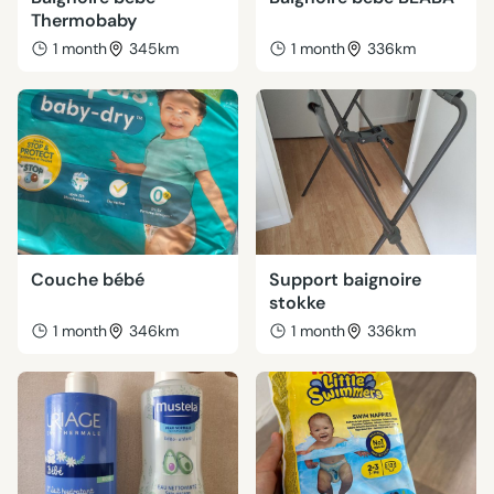
Thermobaby
1 month
345km
1 month
336km
Couche bébé
Support baignoire
stokke
1 month
346km
1 month
336km