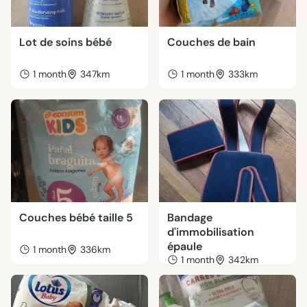
Lot de soins bébé
Couches de bain
1 month
347km
1 month
333km
Couches bébé taille 5
Bandage
d'immobilisation
épaule
1 month
336km
1 month
342km