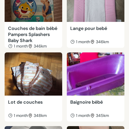
Couches de bain bébé
Lange pour bebé
Pampers Splashers
Baby Shark
1 month
346km
1 month
346km
Lot de couches
Baignoire bébé
1 month
348km
1 month
345km