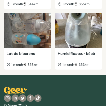
1 month
344km
1 month
355km
Lot de biberons
Humidificateur bébé
1 month
353km
1 month
353km
© Geev 2025