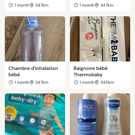
1 month
347km
1 month
347km
Chambre d'inhalation
Baignoire bébé
bébé
Thermobaby
1 month
347km
1 month
345km